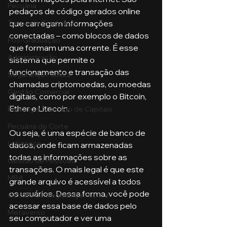
Pecuária
pedaços de código gerados online 
que carregam informações 
Turma de Graduação
conectadas – como blocos de dados 
Pós-Graduação
que formam uma corrente. É esse 
Administração
sistema que permite o 
funcionamento e transação das 
Segurança Publica
chamadas criptomoedas, ou moedas 
Gestão Comercial
digitais, como por exemplo o Bitcoin, 
Ether e Litecoin.
Banking e Mercado de Capitais
Pecuária de Corte
Ou seja, é uma espécie de banco de 
Liderança
dados, onde ficam armazenadas 
todas as informações sobre as 
Gestão de Pessoas
transações. O mais legal é que este 
MBA
grande arquivo é acessível a todos 
os usuários. Dessa forma, você pode 
Gestão de Segurança Publica
acessar essa base de dados pelo 
Metaverso
seu computador e ver uma 