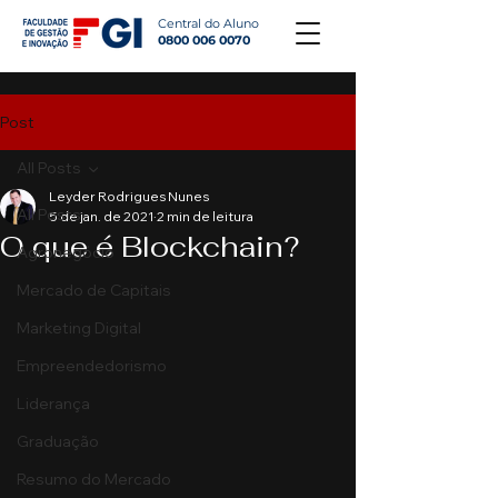
Central do Aluno
0800 006 0070
Post
All Posts
Leyder Rodrigues Nunes
All Posts
5 de jan. de 2021
2 min de leitura
O que é Blockchain?
Agronegócio
Mercado de Capitais
Marketing Digital
Empreendedorismo
Liderança
Graduação
Resumo do Mercado