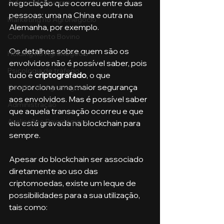
negociação que ocorreu entre duas 
Aula no Metaverso
pessoas: uma na China e outra na 
Marketing no Agronegócio
Alemanha, por exemplo.
Confinamento Bovino
Os detalhes sobre quem são os 
Holding no Agronegócio
envolvidos não é possível saber, pois 
Psicologia de tráfego
tudo é 
criptografado
, o que 
proporciona uma maior segurança 
Gestão do Agronegócio
aos envolvidos. Mas é possível saber 
Administração
que aquela transação ocorreu e que 
Avaliações Psicológicas
ela está gravada na blockchain para 
sempre.
Apesar do blockchain ser associado 
diretamente ao uso das 
criptomoedas, existe um leque de 
possibilidades para a sua utilização, 
tais como: 