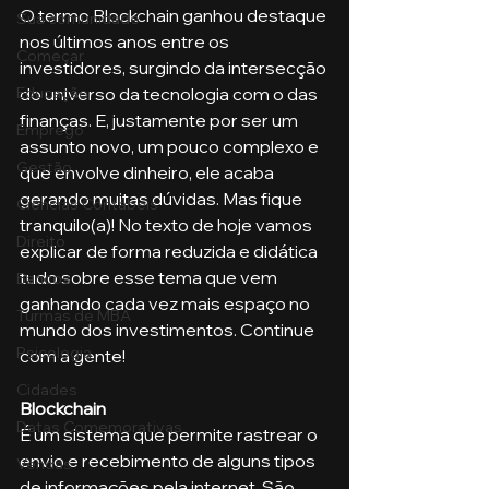
O termo Blockchain ganhou destaque 
Sua comunidade
nos últimos anos entre os 
Começar
investidores, surgindo da intersecção 
do universo da tecnologia com o das 
Educação
finanças. E, justamente por ser um 
Emprego
assunto novo, um pouco complexo e 
Gestão
que envolve dinheiro, ele acaba 
gerando muitas dúvidas. Mas fique 
Ciências Contábeis
tranquilo(a)! No texto de hoje vamos 
Direito
explicar de forma reduzida e didática 
tudo sobre esse tema que vem 
Bancos
ganhando cada vez mais espaço no 
Turmas de MBA
mundo dos investimentos. Continue 
Psicologia
com a gente!
Cidades
Blockchain
Datas Comemorativas
É um sistema que permite rastrear o 
envio e recebimento de alguns tipos 
Vendas
de informações pela internet. São 