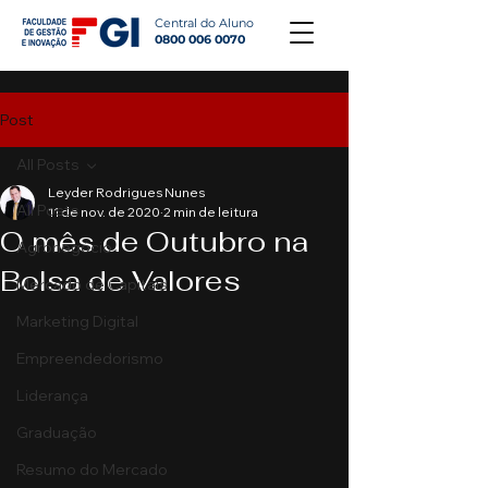
Central do Aluno
0800 006 0070
Post
All Posts
Leyder Rodrigues Nunes
All Posts
11 de nov. de 2020
2 min de leitura
O mês de Outubro na
Agronegócio
Bolsa de Valores
Mercado de Capitais
Marketing Digital
Empreendedorismo
Liderança
Graduação
Resumo do Mercado