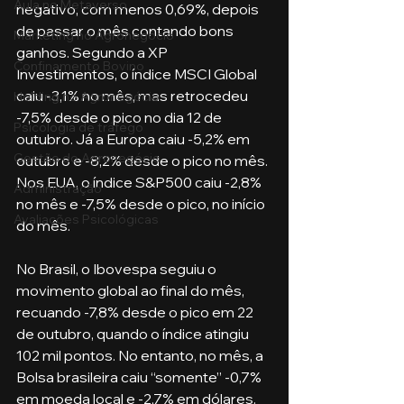
Aula no Metaverso
negativo, com menos 0,69%, depois 
de passar o mês contando bons 
Marketing no Agronegócio
ganhos. Segundo a XP 
Confinamento Bovino
Investimentos, o índice MSCI Global 
caiu -3,1% no mês, mas retrocedeu 
Holding no Agronegócio
-7,5% desde o pico no dia 12 de 
Psicologia de tráfego
outubro. Já a Europa caiu -5,2% em 
Gestão do Agronegócio
outubro e -8,2% desde o pico no mês. 
Nos EUA, o índice S&P500 caiu -2,8% 
Administração
no mês e -7,5% desde o pico, no início 
Avaliações Psicológicas
do mês.
No Brasil, o Ibovespa seguiu o 
movimento global ao final do mês, 
recuando -7,8% desde o pico em 22 
de outubro, quando o índice atingiu 
102 mil pontos. No entanto, no mês, a 
Bolsa brasileira caiu “somente” -0,7% 
em moeda local e -2,7% em dólares. 