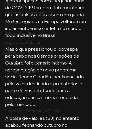
A preocupação com a segunda onda 
Pecuária
de COVID-19 também foi crucial para 
Turma de Graduação
que as bolsas operassem em queda. 
Muitas regiões na Europa voltaram ao 
Pós-Graduação
isolamento e isso refletiu no mundo 
Administração
todo, inclusive no Brasil. 
Segurança Publica
Mas o que pressionou o Ibovespa 
Gestão Comercial
para baixo nos últimos pregões de 
Banking e Mercado de Capitais
Outubro foi o cenário interno. A 
apresentação do novo programa 
Pecuária de Corte
social Renda Cidadã, a ser financiado 
Liderança
pelo valor destinado a precatórios e 
parte do Fundeb, fundo para a 
Gestão de Pessoas
educação básica, foi mal recebida 
MBA
pelo mercado. 
Gestão de Segurança Publica
A bolsa de valores (B3), no entanto, 
Metaverso
acabou fechando outubro no 