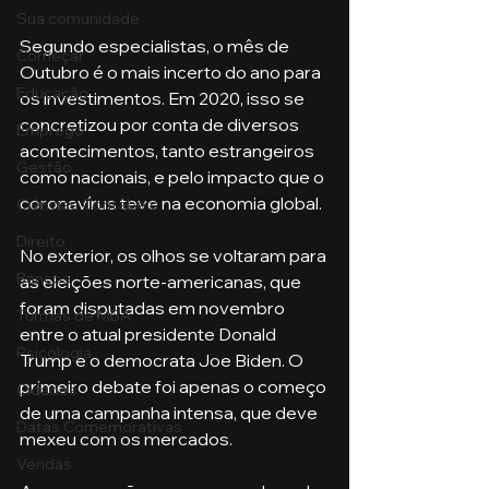
Sua comunidade
Segundo especialistas, o mês de 
Começar
Outubro é o mais incerto do ano para 
Educação
os investimentos. Em 2020, isso se 
concretizou por conta de diversos 
Emprego
acontecimentos, tanto estrangeiros 
Gestão
como nacionais, e pelo impacto que o 
coronavírus teve na economia global. 
Ciências Contábeis
Direito
No exterior, os olhos se voltaram para 
Bancos
as eleições norte-americanas, que 
foram disputadas em novembro 
Turmas de MBA
entre o atual presidente Donald 
Psicologia
Trump e o democrata Joe Biden. O 
primeiro debate foi apenas o começo 
Cidades
de uma campanha intensa, que deve 
Datas Comemorativas
mexeu com os mercados.
Vendas