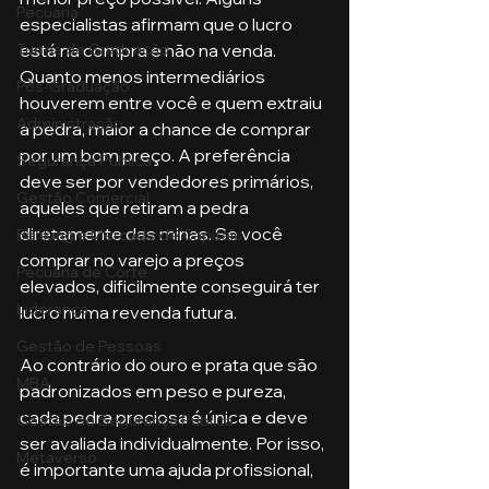
Pecuária
especialistas afirmam que o lucro 
está na compra e não na venda. 
Turma de Graduação
Quanto menos intermediários 
Pós-Graduação
houverem entre você e quem extraiu 
Administração
a pedra, maior a chance de comprar 
por um bom preço. A preferência 
Segurança Publica
deve ser por vendedores primários, 
Gestão Comercial
aqueles que retiram a pedra 
diretamente das minas. Se você 
Banking e Mercado de Capitais
comprar no varejo a preços 
Pecuária de Corte
elevados, dificilmente conseguirá ter 
Liderança
lucro numa revenda futura.
Gestão de Pessoas
Ao contrário do ouro e prata que são 
MBA
padronizados em peso e pureza, 
cada pedra preciosa é única e deve 
Gestão de Segurança Publica
ser avaliada individualmente. Por isso, 
Metaverso
é importante uma ajuda profissional, 