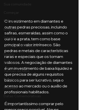
Sua comunidade
Começar
O investimento em diamantes e 
Educação
outras pedras preciosas, incluindo 
Emprego
safiras, esmeraldas, assim como o 
Gestão
ouro e a prata, tem como base 
principal o valor intrínseco. São 
Ciências Contábeis
pedras e metais de características 
Direito
raras e especiais que os tornam 
valiosos. A negociação de diamantes 
Bancos
é um investimento de baixa liquidez e 
Turmas de MBA
que precisa de alguns requisitos 
Psicologia
básicos para ser lucrativo, seja o 
acesso ao mercado ou o auxílio de 
Cidades
profissionais habilitados.
Datas Comemorativas
É importantíssimo comprar pelo 
Vendas
menor preço possível. Alguns 