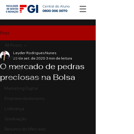
Central do Aluno
0800 006 0070
Post
All Posts
Leyder Rodrigues Nunes
All Posts
25 de set. de 2020
3 min de leitura
O mercado de pedras
Agronegócio
preciosas na Bolsa
Mercado de Capitais
Marketing Digital
Empreendedorismo
Liderança
Graduação
Resumo do Mercado