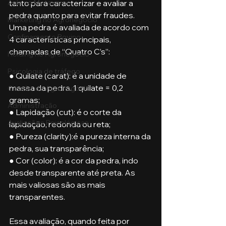
tanto para caracterizar e avaliar a 
Aula no Metaverso
pedra quanto para evitar fraudes. 
Marketing no Agronegócio
Uma pedra é avaliada de acordo com 
Confinamento Bovino
4 características principais, 
chamadas de “Quatro C’s”:
Holding no Agronegócio
Psicologia de tráfego
● Quilate (carat): é a unidade de 
massa da pedra. 1 quilate = 0,2 
Gestão do Agronegócio
gramas;
Administração
● Lapidação (cut): é o corte da 
Avaliações Psicológicas
lapidação, redonda ou reta;
● Pureza (clarity):é a pureza interna da 
pedra, sua transparência;
● Cor (color): é a cor da pedra, indo 
desde transparente até preta. As 
mais valiosas são as mais 
transparentes.
Essa avaliação, quando feita por 