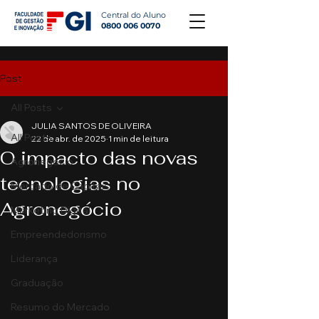
Central do Aluno
0800 006 0070
Post
All Posts
JULIA SANTOS DE OLIVEIRA
All Posts
22 de abr. de 2025
1 min de leitura
O impacto das novas
Agronegócio
tecnologias no
Mercado de Capitais
Agronegócio
Marketing Digital
Empreendedorismo
Liderança
Graduação
Resumo do Mercado