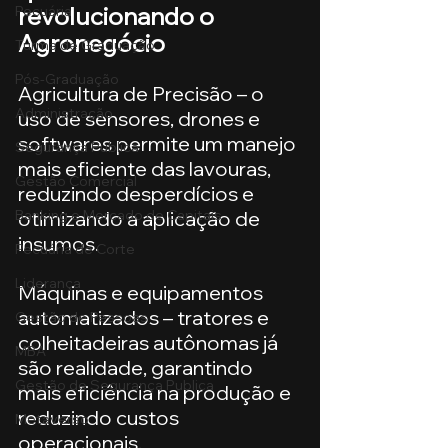
revolucionando o 
Pecuária
Agronegócio
Turma de Graduação
Pós-Graduação
Agricultura de Precisão – o 
Administração
uso de sensores, drones e 
softwares permite um manejo 
Segurança Publica
mais eficiente das lavouras, 
Gestão Comercial
reduzindo desperdícios e 
Banking e Mercado de Capitais
otimizando a aplicação de 
insumos.
Pecuária de Corte
Liderança
Máquinas e equipamentos 
automatizados – tratores e 
Gestão de Pessoas
colheitadeiras autônomas já 
MBA
são realidade, garantindo 
Gestão de Segurança Publica
mais eficiência na produção e 
reduzindo custos 
Metaverso
operacionais.