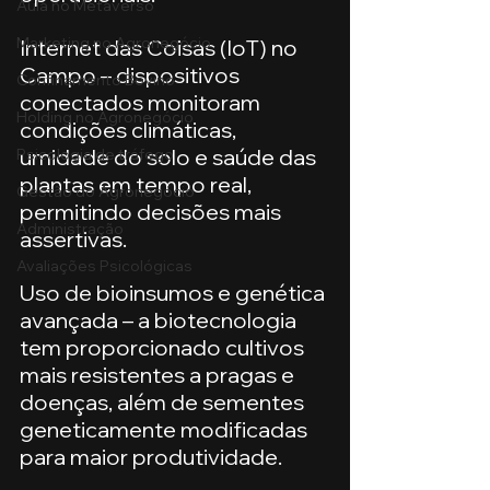
Aula no Metaverso
Marketing no Agronegócio
Internet das Coisas (IoT) no 
Campo – dispositivos 
Confinamento Bovino
conectados monitoram 
Holding no Agronegócio
condições climáticas, 
umidade do solo e saúde das 
Psicologia de tráfego
plantas em tempo real, 
Gestão do Agronegócio
permitindo decisões mais 
Administração
assertivas.
Avaliações Psicológicas
Uso de bioinsumos e genética 
avançada – a biotecnologia 
tem proporcionado cultivos 
mais resistentes a pragas e 
doenças, além de sementes 
geneticamente modificadas 
para maior produtividade.