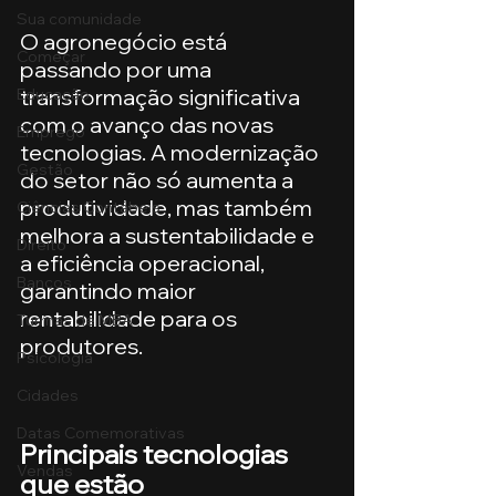
Sua comunidade
O agronegócio está 
Começar
passando por uma 
transformação significativa 
Educação
com o avanço das novas 
Emprego
tecnologias. A modernização 
Gestão
do setor não só aumenta a 
produtividade, mas também 
Ciências Contábeis
melhora a sustentabilidade e 
Direito
a eficiência operacional, 
Bancos
garantindo maior 
rentabilidade para os 
Turmas de MBA
produtores.
Psicologia
Cidades
Datas Comemorativas
Principais tecnologias 
Vendas
que estão 