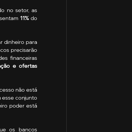
o no setor, as 
esentam 
11% 
do 
 dinheiro para 
cos precisarão 
es financeiras 
ação e ofertas 
esse conjunto 
iro poder está 
ue os bancos 