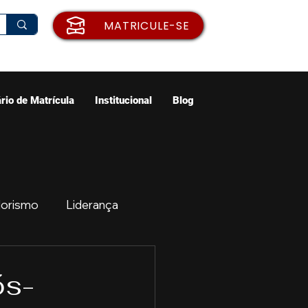
MATRICULE-SE
rio de Matrícula
Institucional
Blog
orismo
Liderança
ão
Emprego
ós-