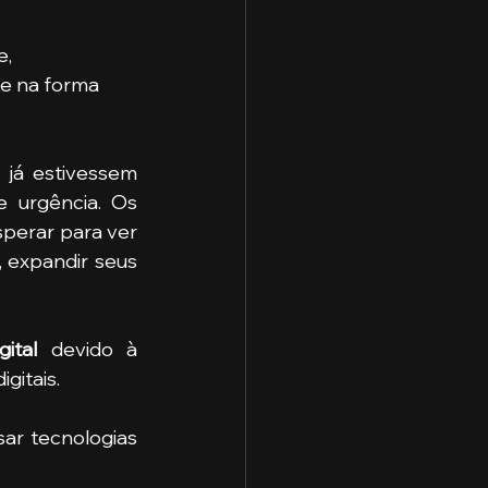
 e na forma 
já estivessem 
 urgência. Os 
perar para ver 
 expandir seus 
ital
 devido à 
itais. 
sar tecnologias 