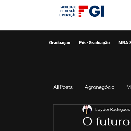
Graduação
Pós-Graduação
MBA 
All Posts
Agronegócio
M
Leyder Rodrigues
Graduação
Resumo do 
O futuro