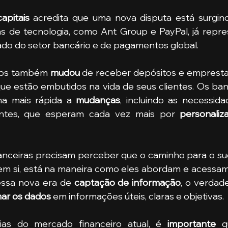
apitais
 acredita que uma nova disputa está surgind
s de tecnologia, como Ant Group e PayPal, já repr
ado do setor bancário e de pagamentos global. 
cos também 
mudou
 de receber depósitos e emprestar
ue estão embutidos na vida de seus clientes. Os ban
a mais rápida a 
mudanças
, incluindo as necessidad
lientes, que esperam cada vez mais por 
personaliz
m si, está na maneira como eles abordam e acessam 
ssa nova era de 
captação de informação
, o verdade
ar os dados
 em informações úteis, claras e objetivas.
ncias do mercado financeiro atual, é 
importante
 q