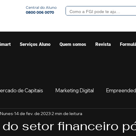
Central do Aluno
0800 006 0070
Smart
Serviços Aluno
Quem somos
Revista
Formulá
ercado de Capitais
Marketing Digital
Empreended
 Nunes
14 de fev. de 2023
2 min de leitura
Mercado
Sua comunidade
Começar
Educaç
 do setor financeiro p