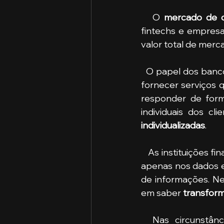
   O 
mercado de c
fintechs e empresa
valor total de merc
  O papel dos ban
fornecer serviços q
responder de form
individuais dos c
individualizadas
.
   As instituições financeiras precisam perceber que o caminho para o sucesso não está 
apenas nos dados e
de informações. Ne
em saber 
transform
  Nas circunstâ