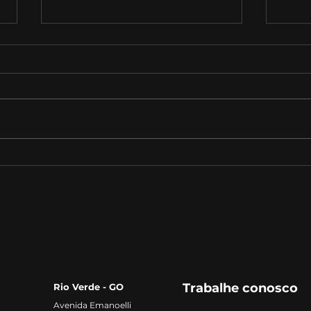
O Futuro do Trabalho:
Com
Tendências e
de 
Oportunidades para os
Profissionais do Século
XXI‌
Trabalhe conosco
Rio Verde - GO
Avenida Emanoelli