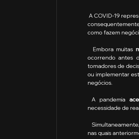
 A COVID-19 representa um dos maiores choques em nossas economias e, 
consequentemente,
como fazem negócio
  Embora muitas 
ocorrendo antes d
tomadores de decis
ou implementar estr
negócios.
 A pandemia 
ace
necessidade de real
  Simultaneamente
nas quais anteriorm