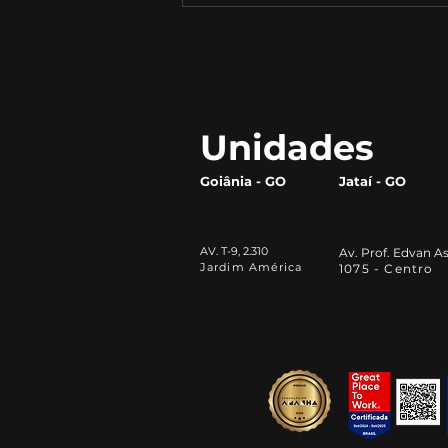
Como Este Pequeno Grão
Está Transformando o
Mercado Alimentício
Unidades
Goiânia - GO
Jataí - GO
AV. T-9, 2.310
Av. Prof. Edvan As
Jardim América
1075 - Centro