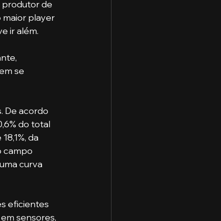
r produtor de 
 maior player 
e ir além.
tem se 
,6% do total 
18,1%, da 
o campo 
 uma curva 
s em sensores, 