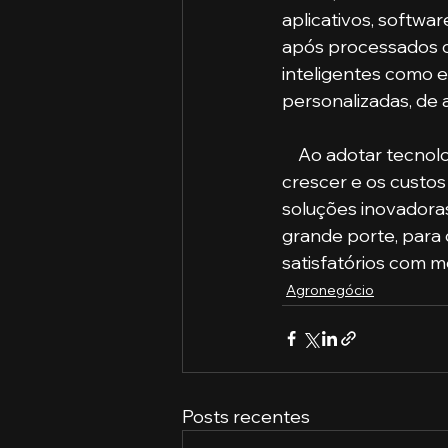
aplicativos, softwa
após processados o
inteligentes como 
personalizadas, de 
    Ao adotar tecnologia na agropecuária, o produtor rural também viu sua renda bruta 
crescer e os custos
soluções inovadoras
grande porte, para 
satisfatórios com me
Agronegócio
Posts recentes