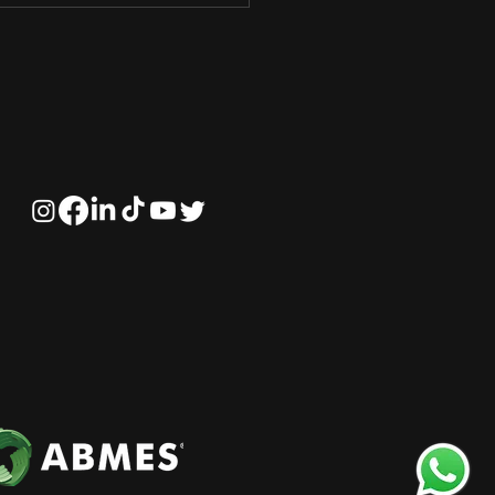
rança Inspiradora no
negócio‌