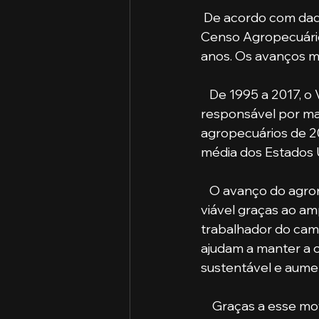
 De acordo com dados do livro “Uma Jornada Pelos Contrastes do Brasil: Cem anos do 
Censo Agropecuário”
anos. Os avanços ma
   De 1995 a 2017, o Valor Bruto da Produção agropecuário dobrou e a tecnologia foi 
responsável por ma
agropecuários de 20
média dos Estados Un
   O avanço do agronegócio no Brasil, com ritmo constante de crescimento, tem sido 
viável graças ao am
trabalhador do cam
ajudam a manter a 
sustentável e aume
    Graças a esse movimento de inovação e modernização dos processos no campo, o 