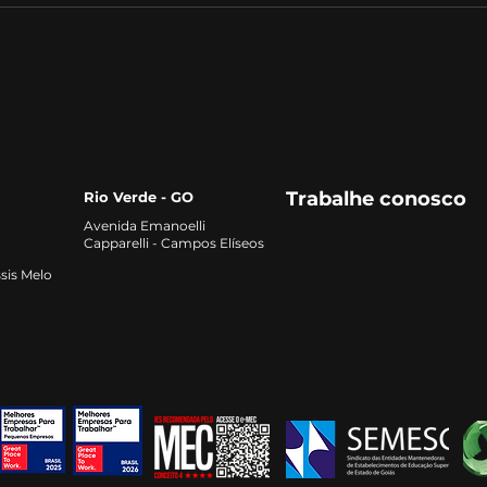
Futuras na Solubilização
Lide
de Fósforo
Agro
Trabalhe conosco
Rio Verde - GO
Avenida Emanoelli
Capparelli - Campos Elíseos
sis Melo