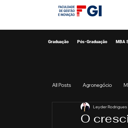
Graduação
Pós-Graduação
MBA 
All Posts
Agronegócio
M
Leyder Rodrigues
Graduação
Resumo do 
O cresc