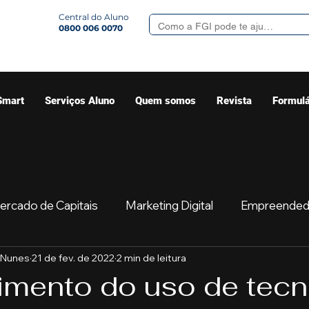
Central do Aluno
0800 006 0070
Smart
Serviços Aluno
Quem somos
Revista
Formulá
ercado de Capitais
Marketing Digital
Empreended
 Nunes
21 de fev. de 2022
2 min de leitura
Mercado
Sua comunidade
Começar
Educaç
imento do uso de tecn