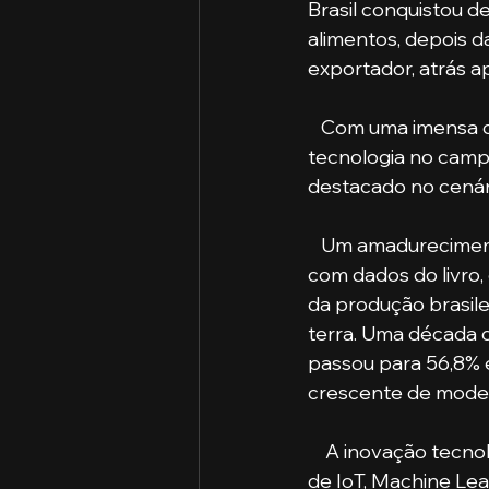
Brasil conquistou d
alimentos, depois d
exportador, atrás a
   Com uma imensa disponibilidade de terras, clima favorável, água abundante, 
tecnologia no campo
destacado no cenári
   Um amadurecimento que tem sido construído ao longo dos últimos anos. De acordo 
com dados do livro,
da produção brasilei
terra. Uma década 
passou para 56,8% 
crescente de moder
    A inovação tecnológica chegou na área rural em várias frentes. Soluções eficientes 
de IoT, Machine Lear