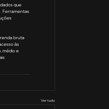
 dados que 
  Ferramentas 
uções 
acesso às 
, médio e 
is 
Ver tudo