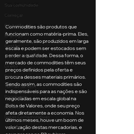
Sua comunidade
Começar
Educação
Commodities são produtos que 
funcionam como matéria-prima. Eles, 
Emprego
geralmente, são produzidos em larga 
Gestão
escala e podem ser estocados sem 
perder a qualidade. Dessa forma, o 
Ciências Contábeis
mercado de commodities têm seus 
Direito
preços definidos pela oferta e 
Bancos
procura desses materiais primários. 
Sendo assim, as commodities são 
Turmas de MBA
indispensáveis para as nações e são 
Psicologia
negociadas em escala global na 
Bolsa de Valores, onde seu preço 
Cidades
afeta diretamente a economia. Nos 
Datas Comemorativas
últimos meses, houve um boom de 
valorização destas mercadorias, e 
Vendas