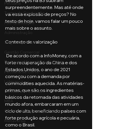
seus preços na B3 subiram 
Pecuária
surpreendentemente. Mas até onde 
Turma de Graduação
vai essa explosão de preços? No 
texto de hoje, vamos falar um pouco 
Pós-Graduação
mais sobre o assunto.
Administração
Contexto de valorização
Segurança Publica
Gestão Comercial
 De acordo com a InfoMoney, com a 
Banking e Mercado de Capitais
forte recuperação da China e dos 
Estados Unidos, o ano de 2021 
Pecuária de Corte
começou com a demanda por 
Liderança
commodities aquecida. As matérias-
primas, que são os ingredientes 
Gestão de Pessoas
básicos da retomada das atividades 
MBA
mundo afora, embarcaram em um 
ciclo de alta, beneficiando países com 
Gestão de Segurança Publica
forte produção agrícola e pecuária, 
Metaverso
como o Brasil.