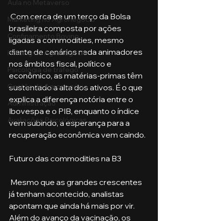
Aula no Metaverso
 Com cerca de um terço da Bolsa 
Marketing no Agronegócio
brasileira composta por ações 
Confinamento Bovino
ligadas a commodities, mesmo 
diante de cenários nada animadores 
Holding no Agronegócio
nos âmbitos fiscal, político e 
Psicologia de tráfego
econômico, as matérias-primas têm 
Gestão do Agronegócio
sustentado a alta dos ativos. É o que 
explica a diferença notória entre o 
Administração
Ibovespa e o PIB, enquanto o índice 
Avaliações Psicológicas
vem subindo, a esperança para a 
recuperação econômica vem caindo.
Futuro das commodities na B3
 Mesmo que as grandes crescentes 
já tenham acontecido, analistas 
apontam que ainda há mais por vir. 
Além do avanço da vacinação, os 