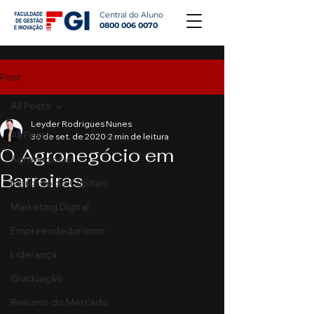
Central do Aluno
0800 006 0070
Post
All Posts
Leyder Rodrigues Nunes
All Posts
30 de set. de 2020
2 min de leitura
O Agronegócio em
Agronegócio
Barreiras
Mercado de Capitais
Marketing Digital
Empreendedorismo
Liderança
Graduação
Resumo do Mercado