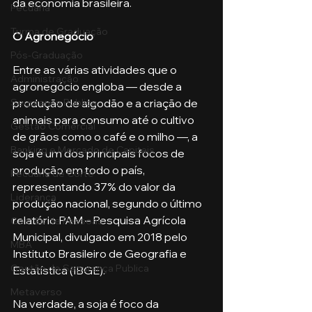
da economia brasileira.
Pecuária
Turma de Graduação
O Agronegócio 
Pós-Graduação
Entre as várias atividades que o 
Administração
agronegócio engloba — desde a 
Segurança Publica
produção de algodão e a criação de 
animais para consumo até o cultivo 
Gestão Comercial
de grãos como o café e o milho —, a 
Banking e Mercado de Capitais
soja é um dos principais focos de 
produção em todo o país, 
Pecuária de Corte
representando 37% do valor da 
Liderança
produção nacional, segundo o último 
relatório PAM – Pesquisa Agrícola 
Gestão de Pessoas
Municipal, divulgado em 2018 pelo 
MBA
Instituto Brasileiro de Geografia e 
Gestão de Segurança Publica
Estatística (IBGE).
Metaverso
Na verdade, a soja é foco da 