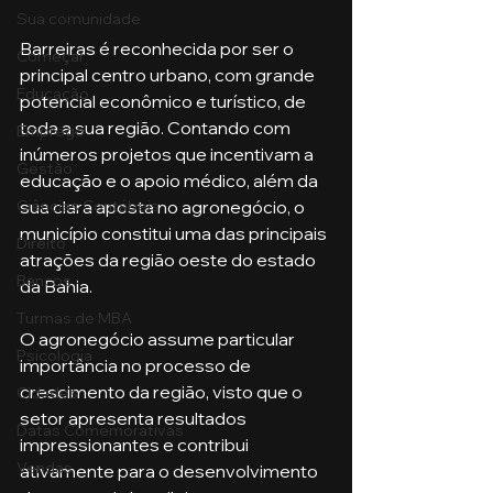
Sua comunidade
Barreiras é reconhecida por ser o 
Começar
principal centro urbano, com grande 
Educação
potencial econômico e turístico, de 
toda a sua região. Contando com 
Emprego
inúmeros projetos que incentivam a 
Gestão
educação e o apoio médico, além da 
Ciências Contábeis
sua clara aposta no agronegócio, o 
município constitui uma das principais 
Direito
atrações da região oeste do estado 
Bancos
da Bahia.
Turmas de MBA
O agronegócio assume particular 
Psicologia
importância no processo de 
crescimento da região, visto que o 
Cidades
setor apresenta resultados 
Datas Comemorativas
impressionantes e contribui 
Vendas
ativamente para o desenvolvimento 