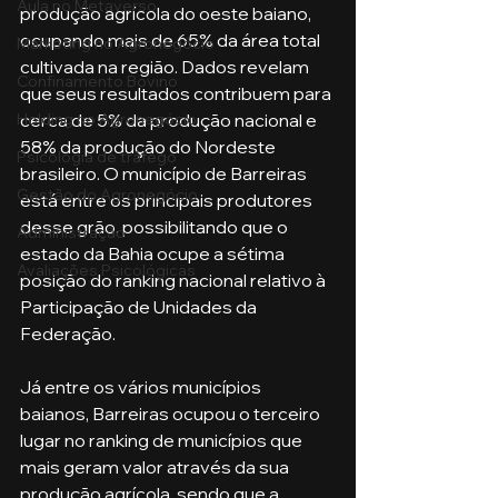
Aula no Metaverso
produção agrícola do oeste baiano, 
ocupando mais de 65% da área total 
Marketing no Agronegócio
cultivada na região. Dados revelam 
Confinamento Bovino
que seus resultados contribuem para 
Holding no Agronegócio
cerca de 5% da produção nacional e 
58% da produção do Nordeste 
Psicologia de tráfego
brasileiro. O município de Barreiras 
Gestão do Agronegócio
está entre os principais produtores 
desse grão, possibilitando que o 
Administração
estado da Bahia ocupe a sétima 
Avaliações Psicológicas
posição do ranking nacional relativo à 
Participação de Unidades da 
Federação.
Já entre os vários municípios 
baianos, Barreiras ocupou o terceiro 
lugar no ranking de municípios que 
mais geram valor através da sua 
produção agrícola, sendo que a 