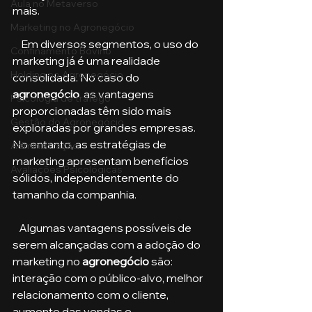
Aula no Metaverso
mais.
Marketing no Agronegócio
    Em diversos segmentos, o uso do 
Confinamento Bovino
marketing já é uma realidade 
Holding no Agronegócio
consolidada. No caso do 
agronegócio
, as vantagens 
Psicologia de tráfego
proporcionadas têm sido mais 
Gestão do Agronegócio
exploradas por grandes empresas. 
No entanto, as estratégias de 
Administração
marketing apresentam benefícios 
Avaliações Psicológicas
sólidos, independentemente do 
tamanho da companhia. 
   Algumas vantagens possíveis de 
serem alcançadas com a adoção do 
marketing no 
agronegócio
 são: 
interação com o público-alvo, melhor 
relacionamento com o cliente, 
aumento das vendas e 