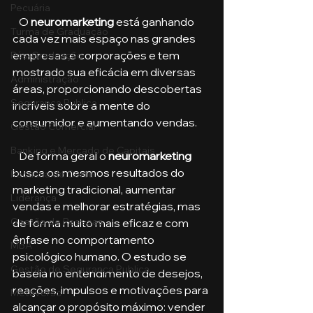
Pecuária
   O 
neuromarketing 
está ganhando 
Turma de Graduação
cada vez mais espaço nas grandes 
empresas e corporações e tem 
Pós-Graduação
mostrado sua eficácia em diversas 
Administração
áreas, proporcionando descobertas 
Segurança Publica
incríveis sobre a mente do 
consumidor e aumentando vendas.
Gestão Comercial
Banking e Mercado de Capitais
   De forma geral o 
neuromarketing
busca os mesmos resultados do 
Pecuária de Corte
marketing tradicional, aumentar 
Liderança
vendas e melhorar estratégias, mas 
Gestão de Pessoas
de forma muito mais eficaz e com 
ênfase no comportamento 
MBA
psicológico humano. O estudo se 
Gestão de Segurança Publica
baseia no entendimento de desejos, 
reações, impulsos e motivações para 
Metaverso
alcançar o propósito máximo: vender 