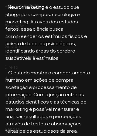
Sua comunidade
  Neuromarketing 
é o estudo que 
abriga dois campos: neurologia e 
Começar
marketing. Através dos estudos 
Educação
feitos, essa ciência busca 
compreender os estímulos físicos e 
Emprego
acima de tudo, os psicológicos, 
Gestão
identificando áreas do cérebro 
Ciências Contábeis
suscetíveis à estímulos. 
Direito
   O estudo mostra o comportamento 
Bancos
humano em ações de compra, 
aceitação e processamento de 
Turmas de MBA
informação. Com a junção entre os 
Psicologia
estudos científicos e as técnicas de 
Cidades
marketing é possível mensurar e 
analisar resultados e percepções 
Datas Comemorativas
através de testes e observações 
Vendas
feitas pelos estudiosos da área. 