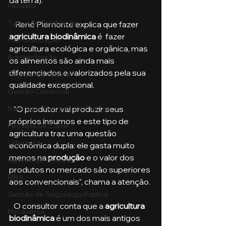
da terra).
Pecuária
Turma de Graduação
    René Piemonte explica que fazer
agricultura biodinâmica
 é  fazer 
Pós-Graduação
agricultura ecológica e orgânica, mas 
Administração
os alimentos são ainda mais 
diferenciados e valorizados pela sua 
Segurança Publica
qualidade excepcional. 
Gestão Comercial
Banking e Mercado de Capitais
   "O produtor vai produzir seus 
próprios insumos e este tipo de 
Pecuária de Corte
agricultura traz uma questão 
Liderança
econômica dupla: ele gasta muito 
menos na 
produção
 e o valor dos 
Gestão de Pessoas
produtos no mercado são superiores 
MBA
aos convencionais", chama a atenção.
Gestão de Segurança Publica
   O consultor conta que a 
agricultura 
Metaverso
biodinâmica
 é um dos mais antigos 