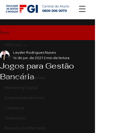
Central do Aluno
0800 006 0070
Post
All Posts
Leyder Rodrigues Nunes
All Posts
16 de jun. de 2021
2 min de leitura
Jogos para Gestão
Agronegócio
Bancária
Mercado de Capitais
Marketing Digital
Empreendedorismo
Liderança
Graduação
Resumo do Mercado