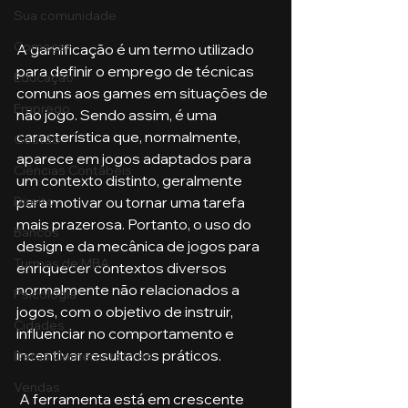
Sua comunidade
Começar
A gamificação é um termo utilizado 
para definir o emprego de técnicas 
Educação
comuns aos games em situações de 
Emprego
não jogo. Sendo assim, é uma 
característica que, normalmente, 
Gestão
aparece em jogos adaptados para 
Ciências Contábeis
um contexto distinto, geralmente 
Direito
para motivar ou tornar uma tarefa 
mais prazerosa. Portanto, o uso do 
Bancos
design e da mecânica de jogos para 
Turmas de MBA
enriquecer contextos diversos 
normalmente não relacionados a 
Psicologia
jogos, com o objetivo de instruir, 
Cidades
influenciar no comportamento e 
incentivar resultados práticos.
Datas Comemorativas
Vendas
 A ferramenta está em crescente 