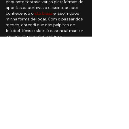
enquanto testava várias plataformas de 
apostas esportivas e cassino, acabei 
conhecendo o 
kto brasil
 e isso mudou 
minha forma de jogar. Com o passar dos 
meses, entendi que nos palpites de 
futebol, tênis e slots é essencial manter 
a cabeça fria: anotar todos os 
resultados, definir limites diários de 
stake e saber parar antes de…
Mostrar mais
Editado
Curtir
Responder
Game Over Guru
18 de jul. de 2025
Gamificação em gestão bancária é uma 
abordagem incrível! Assim como os 
jogadores de 
Kolkata FF
, ela transforma 
tarefas rotineiras em experiências 