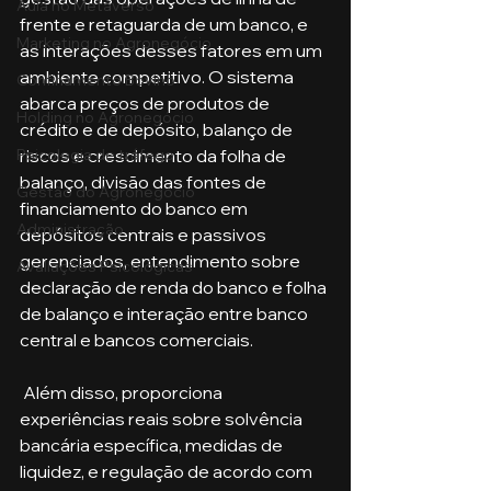
Aula no Metaverso
frente e retaguarda de um banco, e 
Marketing no Agronegócio
as interações desses fatores em um 
ambiente competitivo. O sistema 
Confinamento Bovino
abarca preços de produtos de 
Holding no Agronegócio
crédito e de depósito, balanço de 
Psicologia de tráfego
riscos e crescimento da folha de 
balanço, divisão das fontes de 
Gestão do Agronegócio
financiamento do banco em 
Administração
depósitos centrais e passivos 
gerenciados, entendimento sobre 
Avaliações Psicológicas
declaração de renda do banco e folha 
de balanço e interação entre banco 
central e bancos comerciais.
 Além disso, proporciona 
experiências reais sobre solvência 
bancária específica, medidas de 
liquidez, e regulação de acordo com 