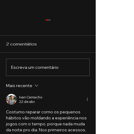
2 comentários
Escreva um comentário
O Futuro do Trabalho:
Como funciona
Tendências e
Mercado de A
Oportunidades para os
Mais recente
Profissionais do
Século XXI‌
Ivan Camacho
22 de abr.
Costumo reparar como os pequenos 
hábitos vão moldando a experiência nos 
jogos com o tempo, porque nada muda 
da noite pro dia. Nos primeiros acessos, 