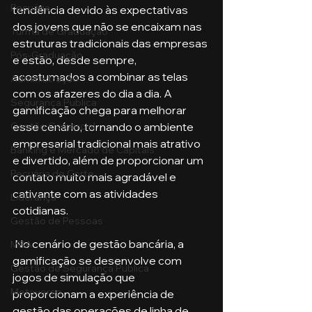
Pecuária
tendência devido às expectativas 
dos jovens que não se encaixam nas 
Turma de Graduação
estruturas tradicionais das empresas 
Pós-Graduação
e estão, desde sempre, 
acostumados a combinar as telas 
Administração
com os afazeres do dia a dia. A 
Segurança Publica
gamificação chega para melhorar 
Gestão Comercial
esse cenário, tornando o ambiente 
empresarial tradicional mais atrativo 
Banking e Mercado de Capitais
e divertido, além de proporcionar um 
Pecuária de Corte
contato muito mais agradável e 
cativante com as atividades 
Liderança
cotidianas.
Gestão de Pessoas
 No cenário de gestão bancária, a 
MBA
gamificação se desenvolve com 
Gestão de Segurança Publica
jogos de simulação que 
Metaverso
proporcionam a experiência de 
gestão das operações de linha de 