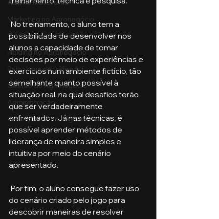
treinamento, técnica e pesquisa.
Aula no Metaverso
Marketing no Agronegócio
 No treinamento, o aluno tem a 
possibilidade de desenvolver nos 
Confinamento Bovino
alunos a capacidade de tomar 
Holding no Agronegócio
decisões por meio de experiências e 
Psicologia de tráfego
exercícios num ambiente fictício, tão 
semelhante quanto possível à 
Gestão do Agronegócio
situação real, na qual desafios terão 
Administração
que ser verdadeiramente 
enfrentados. Já nas técnicas, é 
Avaliações Psicológicas
possível aprender métodos de 
liderança de maneira simples e 
intuitiva por meio do cenário 
apresentado. 
 Por fim, o aluno consegue fazer uso 
do cenário criado pelo jogo para 
descobrir maneiras de resolver 