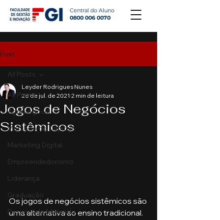
Central do Aluno
0800 006 0070
Post
All Posts
Leyder Rodrigues Nunes
All Posts
28 de jul. de 2021
2 min de leitura
Jogos de Negócios
Agronegócio
Sistêmicos
Mercado de Capitais
Marketing Digital
Empreendedorismo
Liderança
Graduação
Os jogos de negócios sistêmicos são 
Resumo do Mercado
uma alternativa ao ensino tradicional. 