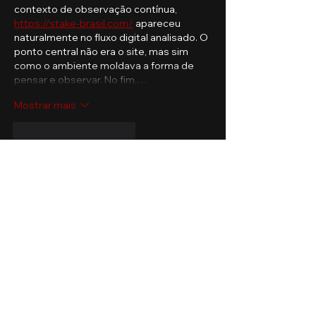
contexto de observação contínua, 
https://stake-brasil.com/
 apareceu 
naturalmente no fluxo digital analisado. O 
ponto central não era o site, mas sim 
como o ambiente moldava a forma de 
pensar e observar. No fim,…
Mostrar mais
Curtir
Responder
Alexandre Vieira
25 de jan.
Com o ritmo constante do dia a dia, 
passei a observar com mais atenção 
como certos ambientes digitais 
influenciam a forma como mantenho o 
foco e processoo estímulos, e o 
cassino 
1xBet
 apareceu apenas como uma 
referência dentro desse exercício de 
observação. O ponto mais interessante 