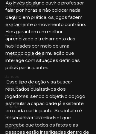
Ao invés do aluno ouvir o professor 
Sua comunidade
falar por horas e não colocar nada 
Começar
daquilo em prática, os jogos fazem 
exatamente o movimento contrário. 
Educação
Eles garantem um melhor 
Emprego
aprendizado e treinamento das 
habilidades por meio de uma 
Gestão
metodologia de simulação que 
Ciências Contábeis
interage com situações definidas 
Direito
pelos participantes. 
Bancos
 Esse tipo de ação visa buscar 
Turmas de MBA
resultados qualitativos dos 
jogadores, sendo o objetivo do jogo 
Psicologia
estimular a capacidade já existente 
Cidades
em cada participante. Seu intuito é 
Datas Comemorativas
desenvolver um mindset que 
perceba que todos os fatos e as 
Vendas
pessoas estão interligadas dentro de 