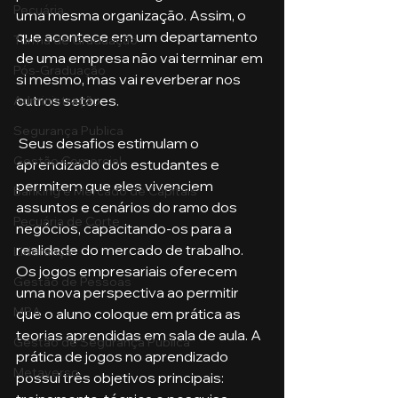
Pecuária
uma mesma organização. Assim, o 
que acontece em um departamento 
Turma de Graduação
de uma empresa não vai terminar em 
Pós-Graduação
si mesmo, mas vai reverberar nos 
outros setores.
Administração
Segurança Publica
 Seus desafios estimulam o 
Gestão Comercial
aprendizado dos estudantes e 
permitem que eles vivenciem 
Banking e Mercado de Capitais
assuntos e cenários do ramo dos 
Pecuária de Corte
negócios, capacitando-os para a 
realidade do mercado de trabalho. 
Liderança
Os jogos empresariais oferecem 
Gestão de Pessoas
uma nova perspectiva ao permitir 
MBA
que o aluno coloque em prática as 
teorias aprendidas em sala de aula. A 
Gestão de Segurança Publica
prática de jogos no aprendizado 
Metaverso
possui três objetivos principais: 