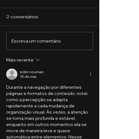
2 comentários
Escreva um comentário
Desenvolvimento de
O Papel da Li
Habilidades
na Sustentabil
Profissionais: O que os
Agronegócio
Mais recente
empregadores
procuram
eder.nouman
15 de mai.
Durante a navegação por diferentes 
páginas e formatos de conteúdo, notei 
como a percepção se adapta 
rapidamente a cada mudança de 
organização visual. Às vezes, a atenção 
se torna mais profunda e estável, 
enquanto em outros momentos ela se 
move de maneira leve e quase 
automática entre elementos. Nesse 