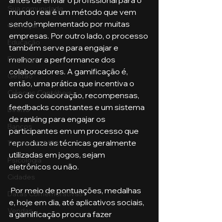
Sua comunidade
mundo real é um método que vem 
sendo implementado por muitas 
Começar
empresas. Por outro lado, o processo 
Educação
também serve para engajar e 
melhorar a performance dos 
Emprego
colaboradores. A gamificação é, 
Gestão
então, uma prática que incentiva o 
Ciências Contábeis
uso de colaboração, recompensas, 
feedbacks constantes e um sistema 
Direito
de ranking para engajar os 
Bancos
participantes em um processo que 
reproduza as técnicas geralmente 
Turmas de MBA
utilizadas em jogos, sejam 
Psicologia
eletrônicos ou não.
Cidades
 Por meio de pontuações, medalhas 
Datas Comemorativas
e, hoje em dia, até aplicativos sociais, 
Vendas
a gamificação procura fazer 