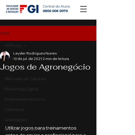
Central do Aluno
0800 006 0070
Post
All Posts
Leyder Rodrigues Nunes
All Posts
13 de jul. de 2021
2 min de leitura
Jogos de Agronegócio
Agronegócio
Mercado de Capitais
Marketing Digital
Empreendedorismo
Liderança
Graduação
Utilizar jogos para treinamentos 
Resumo do Mercado
antes de enviar o profissional para o 