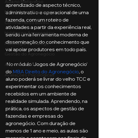
Aula no Metaverso
aprendizado de aspecto técnico, 
administrativo e operacional de uma 
Marketing no Agronegócio
fazenda, com um roteiro de 
Confinamento Bovino
atividades a partir da experiência real, 
Holding no Agronegócio
sendo uma ferramenta moderna de 
disseminação do conhecimento que 
Psicologia de tráfego
vai apoiar produtores em todo país.
Gestão do Agronegócio
 No módulo ‘Jogos de Agronegócio’ 
Administração
do 
MBA Direito do Agronegócio
, o 
Avaliações Psicológicas
aluno poderá se livrar do velho TCC e 
experimentar os conhecimentos 
recebidos em um ambiente de 
realidade simulada. Aprendendo, na 
prática, os aspectos de gestão de 
fazendas e empresas do 
agronegócio. Com duração de 
menos de 1 ano e meio, as aulas são 
mensais e acontecem aos finais de 