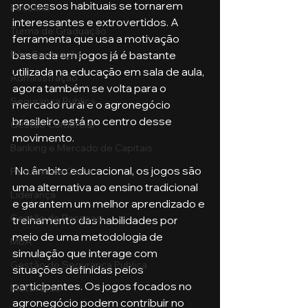
processos habituais se tornarem 
Pecuária
interessantes e extrovertidos. A 
Turma de Graduação
ferramenta que usa a motivação 
baseada em jogos já é bastante 
Pós-Graduação
utilizada na educação em sala de aula, 
Administração
agora também se volta para o 
Segurança Publica
mercado rural e o agronegócio 
brasileiro está no centro desse 
Gestão Comercial
movimento. 
Banking e Mercado de Capitais
 No âmbito educacional, os jogos são 
Pecuária de Corte
uma alternativa ao ensino tradicional 
Liderança
e garantem um melhor aprendizado e 
Gestão de Pessoas
treinamento das habilidades por 
meio de uma metodologia de 
MBA
simulação que interage com 
Gestão de Segurança Publica
situações definidas pelos 
participantes. Os jogos focados no 
Metaverso
agronegócio podem contribuir no 