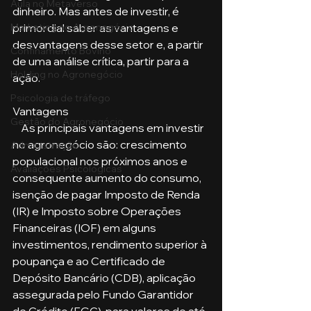
Aula no Metaverso
dinheiro. Mas antes de investir, é 
primordial saber as vantagens e 
Marketing no Agronegócio
desvantagens desse setor e, a partir 
Confinamento Bovino
de uma análise crítica, partir para a 
Holding no Agronegócio
ação.
Psicologia de tráfego
Vantagens
Gestão do Agronegócio
    As principais vantagens em investir 
no agronegócio são: crescimento 
Administração
populacional nos próximos anos e 
Avaliações Psicológicas
consequente aumento do consumo, 
isenção de pagar Imposto de Renda 
(IR) e Imposto sobre Operações 
Financeiras (IOF) em alguns 
investimentos, rendimento superior à 
poupança e ao Certificado de 
Depósito Bancário (CDB), aplicação 
assegurada pelo Fundo Garantidor 
de Crédito (FGC), para valores de até 