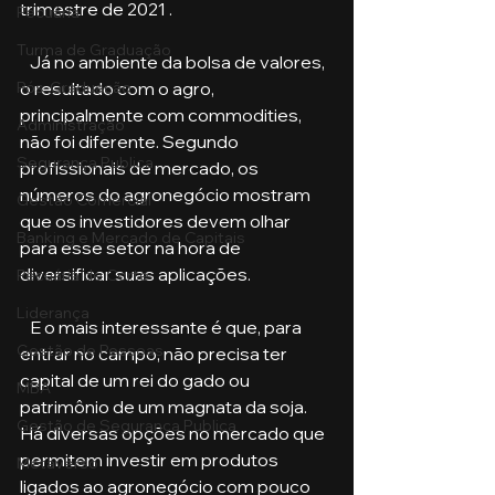
trimestre de 2021 .
Pecuária
Turma de Graduação
   Já no ambiente da bolsa de valores, 
o resultado com o agro, 
Pós-Graduação
principalmente com commodities, 
Administração
não foi diferente. Segundo 
Segurança Publica
profissionais de mercado, os 
números do agronegócio mostram 
Gestão Comercial
que os investidores devem olhar 
Banking e Mercado de Capitais
para esse setor na hora de 
diversificar suas aplicações. 
Pecuária de Corte
Liderança
   E o mais interessante é que, para 
Gestão de Pessoas
entrar no campo, não precisa ter 
capital de um rei do gado ou 
MBA
patrimônio de um magnata da soja. 
Gestão de Segurança Publica
Há diversas opções no mercado que 
permitem investir em produtos 
Metaverso
ligados ao agronegócio com pouco 