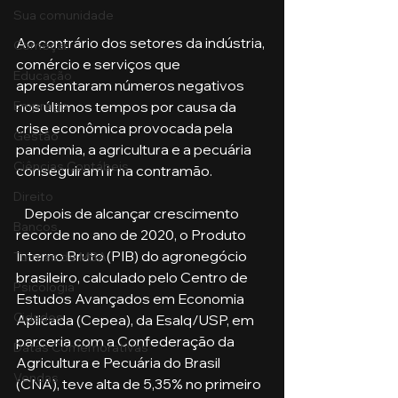
Sua comunidade
Ao contrário dos setores da indústria, 
Começar
comércio e serviços que 
Educação
apresentaram números negativos 
nos últimos tempos por causa da 
Emprego
crise econômica provocada pela 
Gestão
pandemia, a agricultura e a pecuária 
Ciências Contábeis
conseguiram ir na contramão. 
Direito
   Depois de alcançar crescimento 
Bancos
recorde no ano de 2020, o Produto 
Interno Bruto (PIB) do agronegócio 
Turmas de MBA
brasileiro, calculado pelo Centro de 
Psicologia
Estudos Avançados em Economia 
Cidades
Aplicada (Cepea), da Esalq/USP, em 
parceria com a Confederação da 
Datas Comemorativas
Agricultura e Pecuária do Brasil 
Vendas
(CNA), teve alta de 5,35% no primeiro 