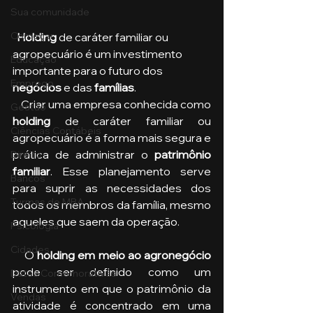
Sua comunidade
Começar
  Holding
 de caráter familiar ou 
agropecuário é um investimento 
Educação
importante para o futuro dos 
Emprego
negócios
 e das 
famílias
. 
    Criar uma empresa conhecida como
Gestão
holding
 de caráter familiar ou 
Ciências Contábeis
agropecuário é a forma mais segura e 
prática de administrar o 
patrimônio 
Direito
familiar
. Esse planejamento serve 
Bancos
para suprir as necessidades dos 
Turmas de MBA
todos os membros da família, mesmo 
aqueles que saem da operação.
Psicologia
Cidades
    O 
holding em meio ao agronegócio
pode ser definido como um 
Datas Comemorativas
instrumento em que o patrimônio da 
Vendas
atividade é concentrado em uma 