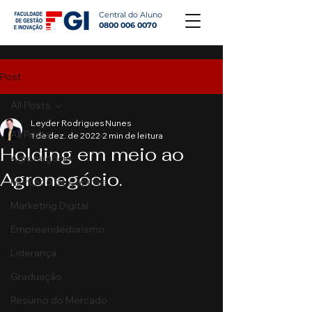
Central do Aluno
0800 006 0070
Post
All Posts
Leyder Rodrigues Nunes
All Posts
1 de dez. de 2022
2 min de leitura
Holding em meio ao
Agronegócio
Agronegócio.
Mercado de Capitais
Marketing Digital
Empreendedorismo
Liderança
Graduação
Resumo do Mercado