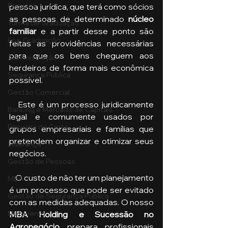
Pecuária
pessoa jurídica, que terá como sócios 
as pessoas de determinado 
núcleo 
Turma de Graduação
familiar
 e a partir desse ponto são 
Pós-Graduação
feitas as providências necessárias 
para que os bens cheguem aos 
Administração
herdeiros de forma mais econômica 
Segurança Publica
possível.
Gestão Comercial
   Este é um processo juridicamente 
Banking e Mercado de Capitais
legal e comumente usados por 
Pecuária de Corte
grupos empresariais e famílias que 
pretendem organizar e otimizar seus 
Liderança
negócios.
Gestão de Pessoas
    O custo de não ter um planejamento 
MBA
é um processo que pode ser evitado 
Gestão de Segurança Publica
com as medidas adequadas. O nosso 
Metaverso
MBA Holding e Sucessão no 
Agronegócio
 prepara profissionais 