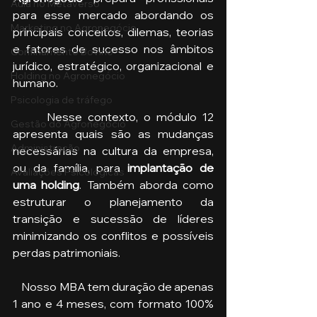
Aula no Metaverso
para esse mercado abordando os 
Marketing no Agronegócio
principais conceitos, dilemas, teorias 
e fatores de sucesso nos âmbitos 
Confinamento Bovino
jurídico, estratégico, organizacional e 
Holding no Agronegócio
humano. 
Psicologia de tráfego
      Nesse contexto, o módulo 12 
Gestão do Agronegócio
apresenta quais são as mudanças 
Administração
necessárias na cultura da empresa, 
ou da família, para 
implantação de 
Avaliações Psicológicas
uma holding
. Também aborda como 
estruturar o planejamento da 
transição e sucessão de líderes 
minimizando os conflitos e possíveis 
perdas patrimoniais.
    Nosso MBA tem duração de apenas 
1 ano e 4 meses, com formato 100% 