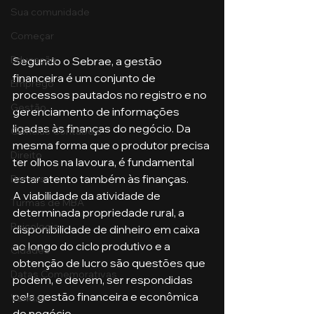
Sua comunidade
Começar
Educação
Segundo o Sebrae, a gestão 
financeira é um conjunto de 
Emprego
processos pautados no registro e no 
Gestão
gerenciamento de informações 
ligadas às finanças do negócio. Da 
Ciências Contábeis
mesma forma que o produtor precisa 
Direito
ter olhos na lavoura, é fundamental 
estar atento também às finanças. 
Bancos
A viabilidade da atividade de 
Turmas de MBA
determinada propriedade rural, a 
Psicologia
disponibilidade de dinheiro em caixa 
ao longo do ciclo produtivo e a 
Cidades
obtenção de lucro são questões que 
Datas Comemorativas
podem, e devem, ser respondidas 
pela gestão financeira e econômica 
Vendas
do negócio. 