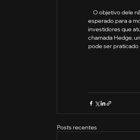
    O objetivo dele não é bater nenhuma meta de rentabilidade, e sim entregar o retorno 
esperado para a mo
investidores que a
chamada Hedge, um 
pode ser praticado 
Posts recentes