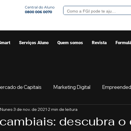
Central do Aluno
0800 006 0070
Smart
Serviços Aluno
Quem somos
Revista
Formulá
ercado de Capitais
Marketing Digital
Empreended
 Nunes
3 de nov. de 2021
2 min de leitura
Mercado
Sua comunidade
Começar
Educaç
cambiais: descubra o