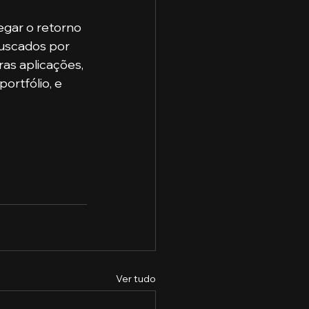
uscados por 
as aplicações, 
rtfólio, e 
Ver tudo