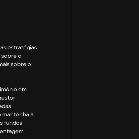
as estratégias 
 sobre o 
mais sobre o 
gestor 
edas 
to mantenha a 
os fundos 
centagem. 