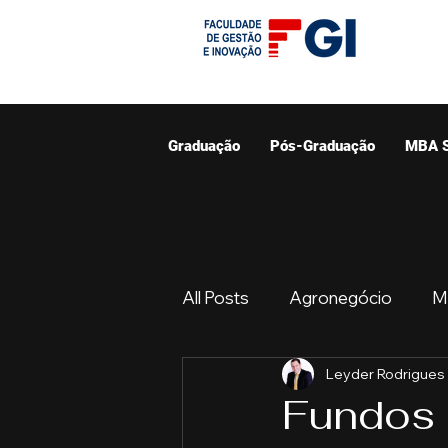
Graduação
Pós-Graduação
MBA 
All Posts
Agronegócio
M
Leyder Rodrigues
Graduação
Resumo do 
Fundos 