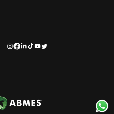
eça com a
ificação profissional