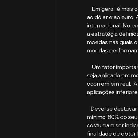
    Em geral, é mais comum que os fundos cambiais tenham investimentos relacionados 
ao dólar e ao euro.
internacional. No e
a estratégia definid
moedas nas quais o
moedas performam
    Um fator importante que você precisa levar em consideração: embora o seu dinheiro 
seja aplicado em mo
ocorrem em real.  A
aplicações inferior
   Deve-se destacar que um Fundo só pode ser considerado cambial quando tem, no 
mínimo, 80% do seu 
costumam ser indic
finalidade de obter