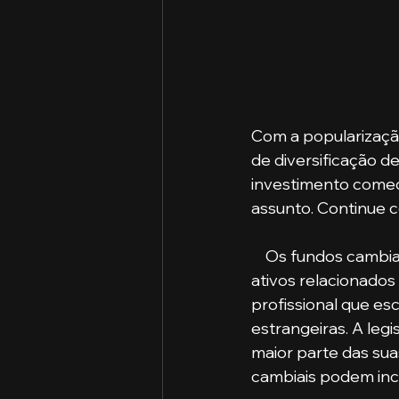
Com a popularização
de diversificação de
investimento comece
assunto. Continue 
    Os fundos cambiais são veículos de investimento que aportam seu patrimônio em 
ativos relacionados
profissional que es
estrangeiras. A leg
maior parte das sua
cambiais podem incl