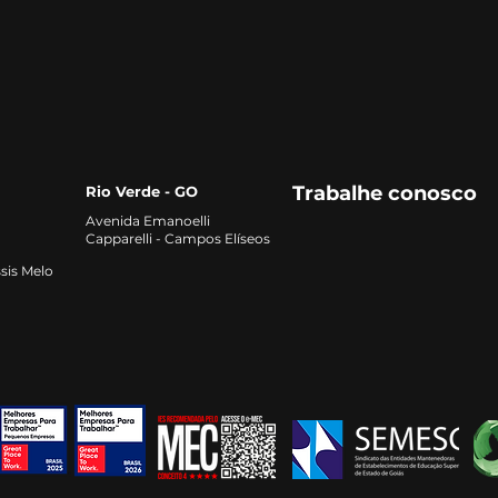
profissão que estão em
com
alta e como se preparar
qual
para o mercado
Trabalhe conosco
Rio Verde - GO
Avenida Emanoelli
Capparelli - Campos Elíseos
sis Melo