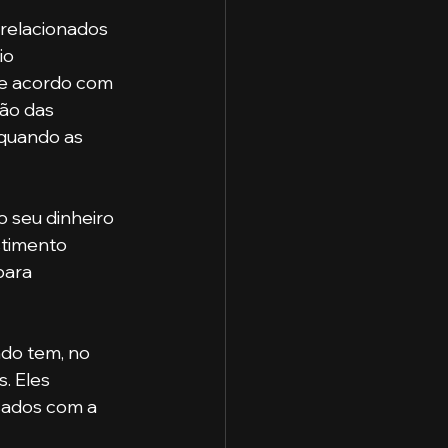
io 
de acordo com 
ão das 
quando as 
stimento 
para 
. Eles 
sados com a 