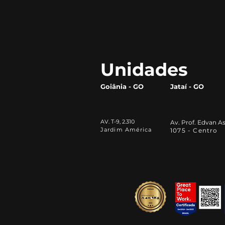
ferramentas de
Inteligência Artificial na
vida acadêmica: por que
todo universitário deve
aprender a utilizá-las
Unidades
Goiânia - GO
Jataí - GO
AV. T-9, 2.310
Av. Prof. Edvan As
Jardim América
1075 - Centro