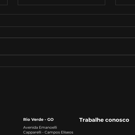
Auditoria Tributária:
Desa
Estratégias para
Futu
Identificar Oportunidades
de F
de Redução de Custos e
Riscos Fiscais
Trabalhe conosco
Rio Verde - GO
Avenida Emanoelli
Capparelli - Campos Elíseos