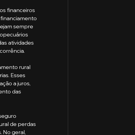
s financeiros 
 financiamento 
tejam sempre 
ropecuários 
as atividades 
corrência.
ias. Esses 
ção a juros, 
ento das 
ural de perdas 
 No geral, 