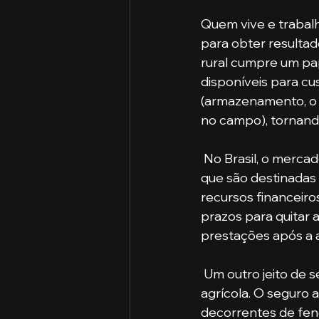
Quem vive e trabalh
para obter resultad
rural cumpre um pa
disponíveis para cu
(armazenamento, o b
no campo), tornando
 No Brasil, o mercado financeiro brasileiro oferece várias linhas de financiamento rural 
que são destinadas 
recursos financeiro
prazos para quitar
prestações após a a
 Um outro jeito de se proteger perante eventos inesperados é adquirir o seguro 
agrícola. O seguro 
decorrentes de fenô