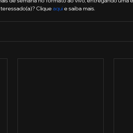
nais de semana no formato ao vivo, entregando uma e
interessado(a)? Clique 
aqui
 e saiba mais.