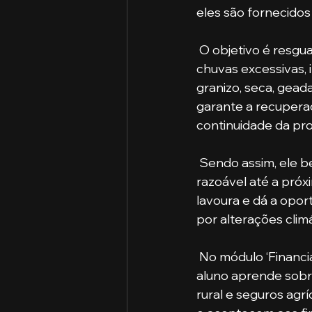
eles são fornecidos
 O objetivo é resguardar o produtor dos prejuízos gerados nas culturas por conta de 
chuvas excessivas, i
granizo, seca, gead
garante a recuperaç
continuidade da pro
 Sendo assim, ele beneficia o produtor rural nos seguintes aspectos: garante uma renda 
razoável até a próx
lavoura e dá a opor
por alterações climá
 No módulo ‘Financi
aluno aprende sobre
rural e seguros agr