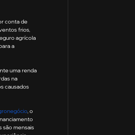
entos frios, 
eguro agrícola 
para a 
rdas na 
os causados 
gronegócio
, o 
financiamento 
s são mensais 