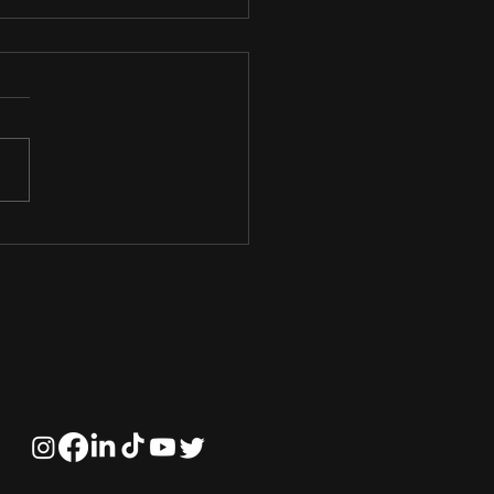
fios e Perspectivas
ras na Solubilização
ósforo