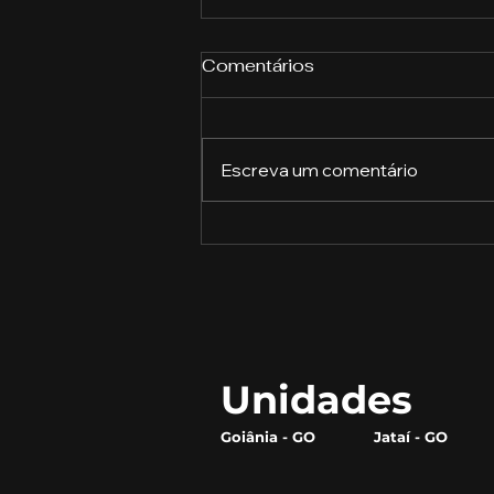
Comentários
Escreva um comentário
A Revolução do Gergelim:
Como Este Pequeno Grão
Está Transformando o
Mercado Alimentício
Unidades
Goiânia - GO
Jataí - GO