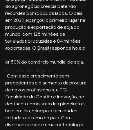
Aula no Metaverso
do agronegócio crescia batendo 
Marketing no Agronegócio
recordes por todos os lados. O país 
em 2020 alcançou o primeiro lugar na 
Confinamento Bovino
produção e exportação de soja do 
Holding no Agronegócio
mundo, com 126 milhões de 
toneladas produzidas e 84 milhões 
Psicologia de tráfego
exportadas. O Brasil responde hoje p
Gestão do Agronegócio
Administração
or 50% do comércio mundial de soja.
Avaliações Psicológicas
  Com esse crescimento sem 
precedentes e o aumento da procura 
de novos profissionais, a FGI, 
Faculdade de Gestão e Inovação, se 
destacou como uma das pioneiras e, 
hoje em dia, principais faculdades 
voltadas ao ramo no país. Com 
diversos cursos e uma metodologia 