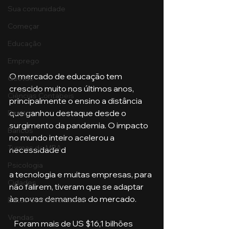
Sua comunidade
Começar
Educação
Emprego
O mercado de educação tem 
Gestão
crescido muito nos últimos anos, 
Ciências Contábeis
principalmente o ensino a distância 
que ganhou destaque desde o 
Direito
surgimento da pandemia. O impacto 
Bancos
no mundo inteiro acelerou a 
Turmas de MBA
necessidade d
Psicologia
a tecnologia e muitas empresas, para 
Cidades
não falirem, tiveram que se adaptar 
às novas demandas do mercado. 
Datas Comemorativas
Vendas
   Foram mais de US $16,1 bilhões 