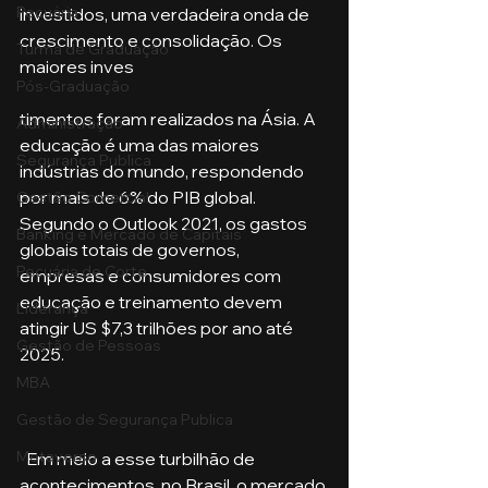
Pecuária
investidos, uma verdadeira onda de 
crescimento e consolidação. Os 
Turma de Graduação
maiores inves
Pós-Graduação
timentos foram realizados na Ásia. A 
Administração
educação é uma das maiores 
Segurança Publica
indústrias do mundo, respondendo 
por mais de 6% do PIB global. 
Gestão Comercial
Segundo o Outlook 2021, os gastos 
Banking e Mercado de Capitais
globais totais de governos, 
Pecuária de Corte
empresas e consumidores com 
educação e treinamento devem 
Liderança
atingir US $7,3 trilhões por ano até 
Gestão de Pessoas
2025.
MBA
Gestão de Segurança Publica
Metaverso
  Em meio a esse turbilhão de 
acontecimentos, no Brasil, o mercado 