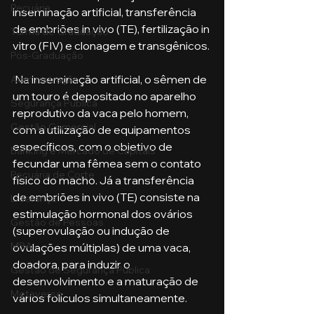
Pecuária
inseminação artificial, transferência 
de embriões in vivo (TE), fertilização in 
Turma de Graduação
vitro (FIV) e clonagem e transgênicos.
Pós-Graduação
 Na inseminação artificial, o sêmen de 
Administração
um touro é depositado no aparelho 
Segurança Publica
reprodutivo da vaca pelo homem, 
Gestão Comercial
com a utilização de equipamentos 
específicos, com o objetivo de 
Banking e Mercado de Capitais
fecundar uma fêmea sem o contato 
Pecuária de Corte
físico do macho. Já a transferência 
de embriões in vivo (TE) consiste na 
Liderança
estimulação hormonal dos ovários 
Gestão de Pessoas
(superovulação ou indução de 
MBA
ovulações múltiplas) de uma vaca, 
doadora, para induzir o 
Gestão de Segurança Publica
desenvolvimento e a maturação de 
Metaverso
vários folículos simultaneamente.