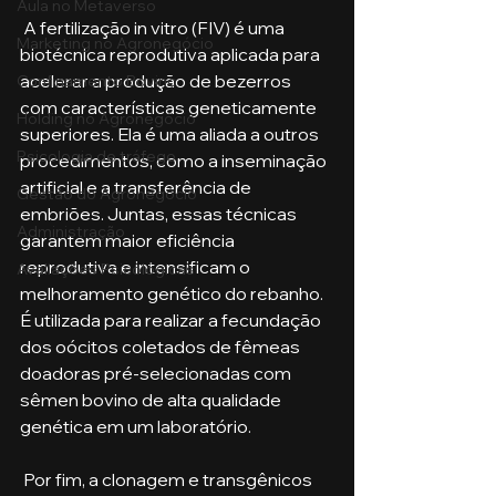
Aula no Metaverso
 A fertilização in vitro (FIV) é uma 
Marketing no Agronegócio
biotécnica reprodutiva aplicada para 
acelerar a produção de bezerros 
Confinamento Bovino
com características geneticamente 
Holding no Agronegócio
superiores. Ela é uma aliada a outros 
Psicologia de tráfego
procedimentos, como a inseminação 
artificial e a transferência de 
Gestão do Agronegócio
embriões. Juntas, essas técnicas 
Administração
garantem maior eficiência 
reprodutiva e intensificam o 
Avaliações Psicológicas
melhoramento genético do rebanho. 
É utilizada para realizar a fecundação 
dos oócitos coletados de fêmeas 
doadoras pré-selecionadas com 
sêmen bovino de alta qualidade 
genética em um laboratório.
 Por fim, a clonagem e transgênicos 