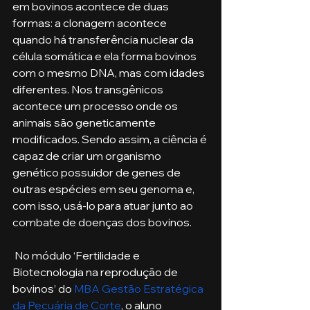
em bovinos acontece de duas 
formas: a clonagem acontece 
quando há transferência nuclear da 
célula somática e ela forma bovinos 
com o mesmo DNA, mas com idades 
diferentes. Nos transgênicos 
acontece um processo onde os 
animais são geneticamente 
modificados. Sendo assim, a ciência é 
capaz de criar um organismo 
genético possuidor de genes de 
outras espécies em seu genoma e, 
com isso, usá-lo para atuar junto ao 
combate de doenças dos bovinos.
 No módulo ‘Fertilidade e 
Biotecnologia na reprodução de 
bovinos’ do 
MBA Gestão Estratégica 
da Pecuária de Corte
, o aluno 