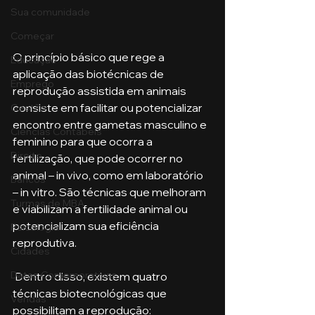
Sua comunidade
Começar
O princípio básico que rege a 
Educação
aplicação das biotécnicas de 
Emprego
reprodução assistida em animais 
consiste em facilitar ou potencializar 
Gestão
encontro entre gametas masculino e 
Ciências Contábeis
feminino para que ocorra a 
Direito
fertilização, que pode ocorrer no 
animal – in vivo, como em laboratório 
Bancos
– in vitro. São técnicas que melhoram 
Turmas de MBA
e viabilizam a fertilidade animal ou 
potencializam sua eficiência 
Psicologia
reprodutiva.
Cidades
Datas Comemorativas
 Dentro disso, existem quatro 
técnicas biotecnológicas que 
Vendas
possibilitam a reprodução: 