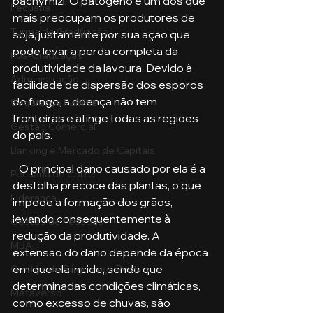
pachyrhizi. O patógeno é um dos que 
Pecuária
mais preocupam os produtores de 
Turma de Graduação
soja, justamente por sua ação que 
pode levar a perda completa da 
Pós-Graduação
produtividade da lavoura. Devido à 
Administração
facilidade de dispersão dos esporos 
do fungo, a doença não tem 
Segurança Publica
fronteiras e atinge todas as regiões 
Gestão Comercial
do país.
Banking e Mercado de Capitais
   O principal dano causado por ela é a 
Pecuária de Corte
desfolha precoce das plantas, o que 
Liderança
impede a formação dos grãos, 
levando consequentemente à 
Gestão de Pessoas
redução da produtividade. A 
MBA
extensão do dano depende da época 
em que ela incide, sendo que 
Gestão de Segurança Publica
determinadas condições climáticas, 
Metaverso
como excesso de chuvas, são 