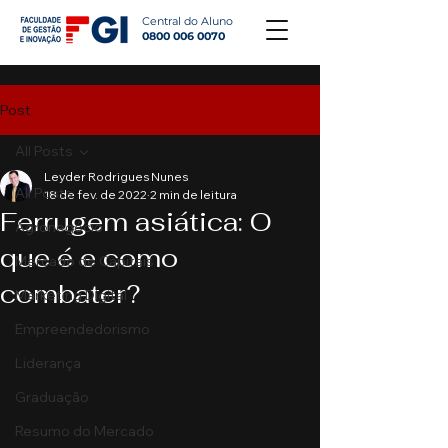
Central do Aluno
0800 006 0070
Post
All Posts
Leyder Rodrigues Nunes
All Posts
18 de fev. de 2022
2 min de leitura
Ferrugem asiática: O
Agronegócio
que é e como
Mercado de Capitais
combater?
Marketing Digital
Empreendedorismo
Liderança
Graduação
Resumo do Mercado