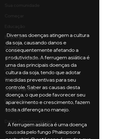
Sua comunidade
Começar
Educação
 Diversas doenças atingem a cultura 
Emprego
da soja, causando danos e 
Gestão
consequentemente afetando a 
produtividade. A ferrugem asiática é 
Ciências Contábeis
uma das principais doenças da 
Direito
cultura da soja, tendo que adotar 
Bancos
medidas preventivas para seu 
controle. Saber as causas desta 
Turmas de MBA
doença, o que pode favorecer seu 
Psicologia
aparecimento e crescimento, fazem 
toda a diferença no manejo.
Cidades
Datas Comemorativas
  A ferrugem asiática é uma doença 
causada pelo fungo Phakopsora 
Vendas