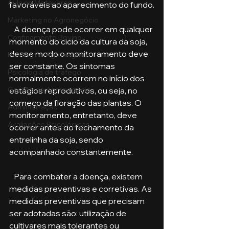
Aula no Metaverso
favoráveis ao aparecimento do fundo.
Marketing no Agronegócio
   A doença pode ocorrer em qualquer 
Confinamento Bovino
momento do ciclo da cultura da soja, 
desse modo o monitoramento deve 
Holding no Agronegócio
ser constante. Os sintomas 
Psicologia de tráfego
normalmente ocorrem no início dos 
Gestão do Agronegócio
estágios reprodutivos, ou seja, no 
começo da floração das plantas. O 
Administração
monitoramento, entretanto, deve 
Avaliações Psicológicas
ocorrer antes do fechamento da 
entrelinha da soja, sendo 
acompanhado constantemente.
   Para combater a doença, existem 
medidas preventivas e corretivas. As 
medidas preventivas que precisam 
ser adotadas são: utilização de 
cultivares mais tolerantes ou 