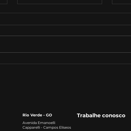
O Futuro do Trabalho:
Com
Tendências e
de 
Oportunidades para os
Profissionais do Século
XXI‌
Trabalhe conosco
Rio Verde - GO
Avenida Emanoelli
Capparelli - Campos Elíseos