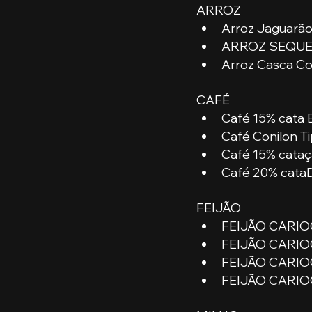
ARROZ
Arroz Jaguarão
ARROZ SEQUEI
Arroz Casca Cor
CAFÉ
Café 15% cata 
Café Conilon Ti
Café 15% cataç
Café 20% cataD
FEIJÃO
FEIJÃO CARIOC
FEIJÃO CARIOCA
FEIJÃO CARIOC
FEIJÃO CARIOC