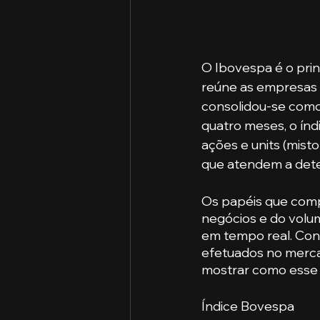
O Ibovespa é o pri
reúne as empresas m
consolidou-se como 
quatro meses, o índ
ações e units (mist
que atendem a deter
Os papéis que com
negócios e do volum
em tempo real. Con
efetuados no merca
mostrar como esse e
Índice Bovespa