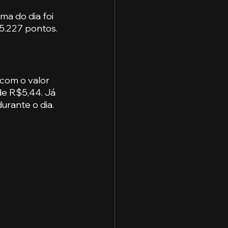
a do dia foi 
15.227 pontos.
com o valor 
de R$5,44. Já 
rante o dia.  