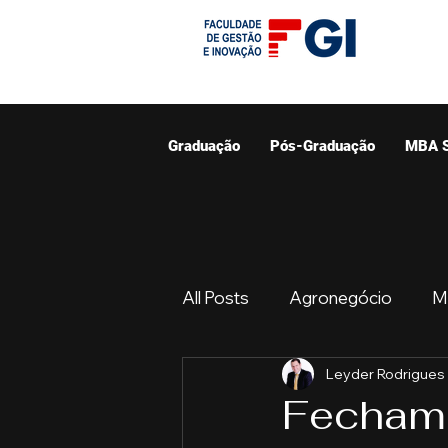
Graduação
Pós-Graduação
MBA 
All Posts
Agronegócio
M
Leyder Rodrigues
Graduação
Resumo do 
Fechame