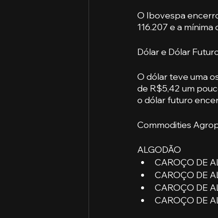
O Ibovespa encerrou
116.207 e a mínima 
Dólar e Dólar Futur
O dólar teve uma os
de R$5,42 um pouco 
o dólar futuro ence
Commodities Agrop
ALGODÃO
CAROÇO DE AL
CAROÇO DE AL
CAROÇO DE AL
CAROÇO DE AL