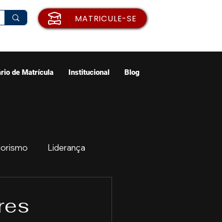
MATRICULE-SE
rio de Matrícula
Institucional
Blog
orismo
Liderança
ão
Emprego
res