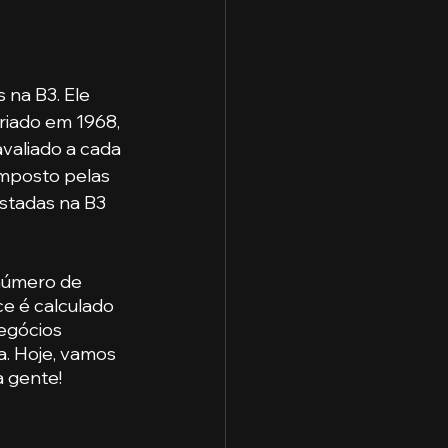
na B3. Ele 
riado em 1968, 
valiado a cada 
omposto pelas 
istadas na B3 
número de 
ce é calculado 
egócios 
. Hoje, vamos 
a gente!