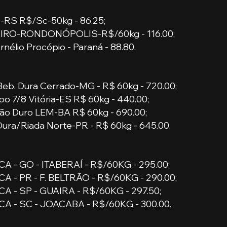
-RS R$/Sc-50kg - 86.25;
RO-RONDONÓPOLIS-R$/60kg - 116.00;
nélio Procópio - Paraná - 88.80.
Beb. Dura Cerrado-MG - R$ 60kg - 720.00;
po 7/8 Vitória-ES R$ 60kg - 440.00;
ão Duro LEM-BA R$ 60kg - 690.00;
ura/Riada Norte-PR - R$ 60kg - 645.00.
A - GO - ITABERAÍ - R$/60KG - 295.00;
 - PR - F. BELTRÃO - R$/60KG - 290.00;
A - SP - GUAIRA - R$/60KG - 297.50;
A - SC - JOACABA - R$/60KG - 300.00.