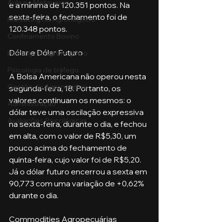
Aula no Metaverso
e a mínima de 120.351 pontos. Na 
sexta-feira, o fechamento foi de 
Marketing no Agronegócio
120.348 pontos.
Confinamento Bovino
Dólar e Dólar Futuro
Holding no Agronegócio
Psicologia de tráfego
A Bolsa Americana não operou nesta 
Gestão do Agronegócio
segunda-feira, 18. Portanto, os 
valores continuam os mesmos: o 
Administração
dólar teve uma oscilação expressiva 
Avaliações Psicológicas
na sexta-feira, durante o dia, e fechou 
em alta, com o valor de R$5,30, um 
pouco acima do fechamento de 
quinta-feira, cujo valor foi de R$5,20. 
Já o dólar futuro encerrou a sexta em 
90,773 com uma variação de +0,62% 
durante o dia. 
Commodities Agropecuárias