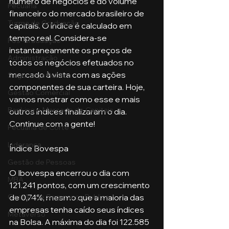
número de negócios e do volume 
Pecuária
financeiro do mercado brasileiro de 
Turma de Graduação
capitais. O índice é calculado em 
tempo real. Considera-se 
Pós-Graduação
instantaneamente os preços de 
Administração
todos os negócios efetuados no 
mercado à vista com as ações 
Segurança Publica
componentes de sua carteira. Hoje, 
Gestão Comercial
vamos mostrar como esse e mais 
Banking e Mercado de Capitais
outros índices finalizaram o dia. 
Continue com a gente!
Pecuária de Corte
Liderança
Índice Bovespa
Gestão de Pessoas
O Ibovespa encerrou o dia com 
MBA
121.241 pontos, com um crescimento 
de 0,74%, mesmo que a maioria das 
Gestão de Segurança Publica
empresas tenha caído seus índices 
Metaverso
na Bolsa. A máxima do dia foi 122.585 