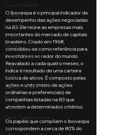
Sua comunidade
O Ibovespa é o principal indicador de 
Começar
desempenho das ações negociadas 
Educação
na B3. Ele reúne as empresas mais 
importantes do mercado de capitais 
Emprego
brasileiro. Criado em 1968, 
Gestão
consolidou-se como referência para 
investidores ao redor do mundo. 
Ciências Contábeis
Reavaliado a cada quatro meses, o 
Direito
índice é resultado de uma carteira 
Bancos
teórica de ativos. É composto pelas 
ações e units (misto de ações 
Turmas de MBA
ordinárias e preferenciais) de 
Psicologia
companhias listadas na B3 que 
atendem a determinados critérios. 
Cidades
Datas Comemorativas
Os papéis que compõem o Ibovespa 
correspondem a cerca de 80% do 
Vendas