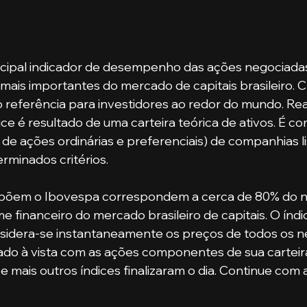
ncipal indicador de desempenho das ações negociadas 
ais importantes do mercado de capitais brasileiro. C
referência para investidores ao redor do mundo. Rea
ice é resultado de uma carteira teórica de ativos. É c
o de ações ordinárias e preferenciais) de companhias l
minados critérios. 
põem o Ibovespa correspondem a cerca de 80% do 
e financeiro do mercado brasileiro de capitais. O índi
sidera-se instantaneamente os preços de todos os n
do à vista com as ações componentes de sua carteira
 mais outros índices finalizaram o dia. Continue com 