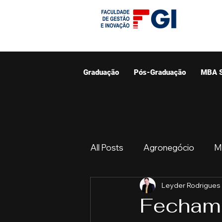
Graduação
Pós-Graduação
MBA 
All Posts
Agronegócio
M
Leyder Rodrigues
Graduação
Resumo do 
Fechame