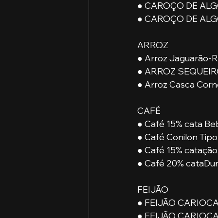
● CAROÇO DE ALGO
● CAROÇO DE ALG
ARROZ
● Arroz Jaguarão-R
● ARROZ SEQUEIR
● Arroz Casca Corné
CAFÉ
● Café 15% cata Be
● Café Conilon Tipo
● Café 15% catação
● Café 20% cataDur
FEIJÃO
● FEIJÃO CARIOCA 
● FEIJÃO CARIOCA -