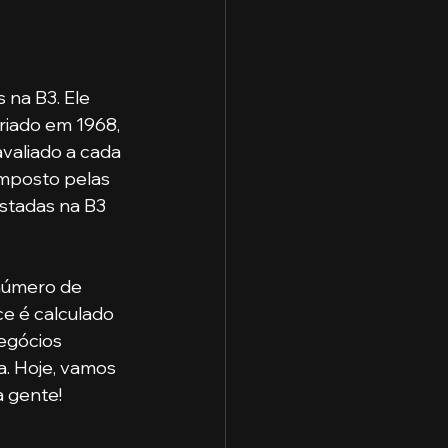
na B3. Ele 
riado em 1968, 
valiado a cada 
omposto pelas 
istadas na B3 
número de 
ce é calculado 
egócios 
. Hoje, vamos 
a gente!