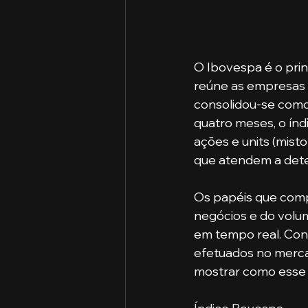
O Ibovespa é o pri
reúne as empresas m
consolidou-se como 
quatro meses, o índ
ações e units (mist
que atendem a deter
Os papéis que com
negócios e do volum
em tempo real. Con
efetuados no merca
mostrar como esse e