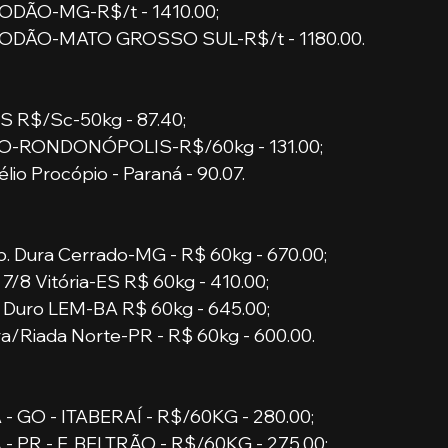
DÃO-MG-R$/t - 1410.00;
ODÃO-MATO GROSSO SUL-R$/t - 1180.00.
S R$/Sc-50kg - 87.40;
O-RONDONÓPOLIS-R$/60kg - 131.00;
lio Procópio - Paraná - 90.07.
b. Dura Cerrado-MG - R$ 60kg - 670.00;
 7/8 Vitória-ES R$ 60kg - 410.00;
 Duro LEM-BA R$ 60kg - 645.00;
a/Riada Norte-PR - R$ 60kg - 600.00.
- GO - ITABERAÍ - R$/60KG - 280.00;
 PR - F. BELTRÃO - R$/60KG - 275.00;