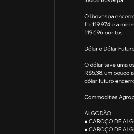
Índice Bovespa
O Ibovespa encerrou
foi 119.974 e a mín
119.696 pontos.
Dólar e Dólar Futur
O dólar teve uma os
R$5,38, um pouco ac
dólar futuro encerr
Commodities Agrop
ALGODÃO
● CAROÇO DE ALGO
● CAROÇO DE ALGO