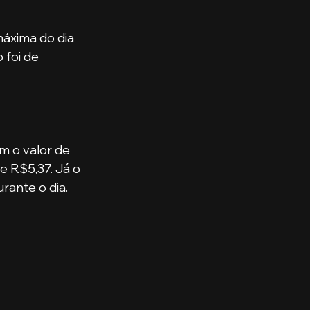
áxima do dia 
 foi de 
m o valor de 
e R$5,37. Já o 
ante o dia. 