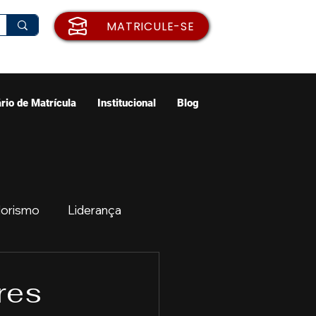
MATRICULE-SE
rio de Matrícula
Institucional
Blog
orismo
Liderança
ão
Emprego
res