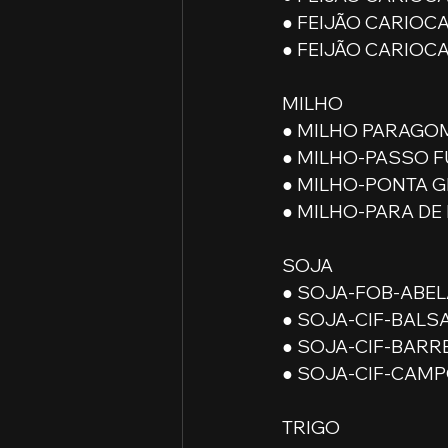
● FEIJÃO CARIOCA 
● FEIJÃO CARIOCA 
MILHO
● MILHO PARAGOMI
● MILHO-PASSO FU
● MILHO-PONTA GR
● MILHO-PARA DE 
SOJA
● SOJA-FOB-ABELA
● SOJA-CIF-BALSA
● SOJA-CIF-BARRE
● SOJA-CIF-CAMPO
TRIGO