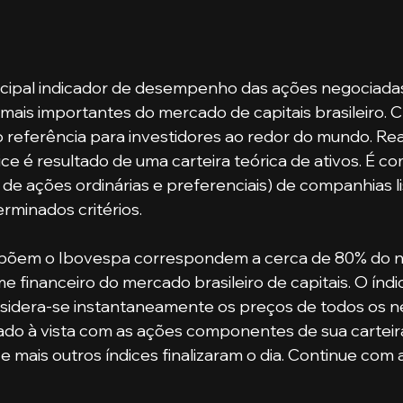
ncipal indicador de desempenho das ações negociadas 
ais importantes do mercado de capitais brasileiro. C
referência para investidores ao redor do mundo. Rea
ice é resultado de uma carteira teórica de ativos. É c
o de ações ordinárias e preferenciais) de companhias l
minados critérios. 
põem o Ibovespa correspondem a cerca de 80% do 
e financeiro do mercado brasileiro de capitais. O índi
sidera-se instantaneamente os preços de todos os n
do à vista com as ações componentes de sua carteira
 mais outros índices finalizaram o dia. Continue com 