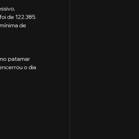
sivo, 
oi de 122.385. 
 mínima de 
smo patamar 
encerrou o dia 