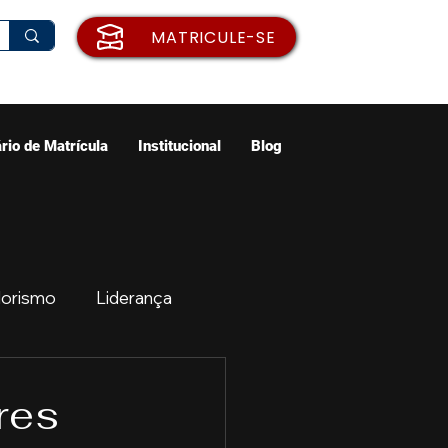
MATRICULE-SE
rio de Matrícula
Institucional
Blog
orismo
Liderança
ão
Emprego
res