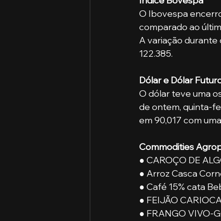
Índice Bovespa
O Ibovespa encerro
comparado ao último
A variação durante 
122.385. 
Dólar e Dólar Futur
O dólar teve uma o
de ontem, quinta-fei
em 90,017 com uma 
Commodities Agrop
● CAROÇO DE ALGO
● Arroz Casca Corné
● Café 15% cata Be
● FEIJÃO CARIOCA -
● FRANGO VIVO-GO