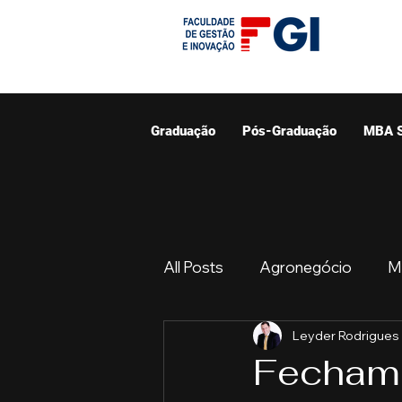
Graduação
Pós-Graduação
MBA 
All Posts
Agronegócio
M
Leyder Rodrigues
Graduação
Resumo do 
Fechame