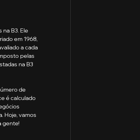
na B3. Ele 
riado em 1968, 
valiado a cada 
omposto pelas 
istadas na B3 
número de 
ce é calculado 
egócios 
. Hoje, vamos 
a gente!