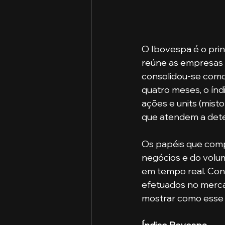
O Ibovespa é o pri
reúne as empresas m
consolidou-se como 
quatro meses, o índ
ações e units (mist
que atendem a deter
Os papéis que com
negócios e do volum
em tempo real. Con
efetuados no merca
mostrar como esse e