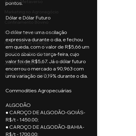
Aula no Metaverso
pontos.
Marketing no Agronegócio
Dólar e Dólar Futuro
Confinamento Bovino
O dólar teve uma oscilação 
Holding no Agronegócio
expressiva durante o dia, e fechou 
Psicologia de tráfego
em queda, com o valor de R$5,66 um 
Gestão do Agronegócio
pouco abaixo de terça-feira, cujo 
valor foi de R$5,67. Já o dólar futuro 
Administração
encerrou o mercado a 90,963 com 
Avaliações Psicológicas
uma variação de 0,19% durante o dia. 
Commodities Agropecuárias 
ALGODÃO
● CAROÇO DE ALGODÃO-GOIÁS-
R$/t - 1450.00;
● CAROÇO DE ALGODÃO-BAHIA-
R$/t - 1700.00;