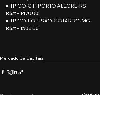
● TRIGO-CIF-PORTO ALEGRE-RS-
R$/t - 1470.00;
● TRIGO-FOB-SAO-GOTARDO-MG-
R$/t - 1500.00.
Mercado de Capitais
Ver tudo
Posts recentes