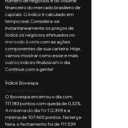
número de negócios e do volume 
Pecuária
financeiro do mercado brasileiro de 
Turma de Graduação
capitais. O índice é calculado em 
tempo real. Considera-se 
Pós-Graduação
instantaneamente os preços de 
Administração
todos os negócios efetuados no 
mercado à vista com as ações 
Segurança Publica
componentes de sua carteira. Hoje, 
Gestão Comercial
vamos mostrar como esse e mais 
Banking e Mercado de Capitais
outros índices finalizaram o dia. 
Continue com a gente!
Pecuária de Corte
Liderança
Índice Bovespa
Gestão de Pessoas
O Ibovespa encerrou o dia com 
MBA
111.183 pontos com queda de 0,32%. 
A máxima do dia foi 112.398 e a 
Gestão de Segurança Publica
mínima de 107.465 pontos. Na terça-
Metaverso
feira, o fechamento foi de 111.539 