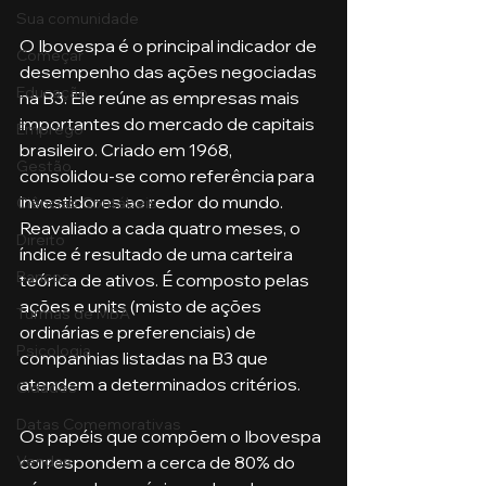
Sua comunidade
O Ibovespa é o principal indicador de 
Começar
desempenho das ações negociadas 
Educação
na B3. Ele reúne as empresas mais 
importantes do mercado de capitais 
Emprego
brasileiro. Criado em 1968, 
Gestão
consolidou-se como referência para 
investidores ao redor do mundo. 
Ciências Contábeis
Reavaliado a cada quatro meses, o 
Direito
índice é resultado de uma carteira 
Bancos
teórica de ativos. É composto pelas 
ações e units (misto de ações 
Turmas de MBA
ordinárias e preferenciais) de 
Psicologia
companhias listadas na B3 que 
atendem a determinados critérios. 
Cidades
Datas Comemorativas
Os papéis que compõem o Ibovespa 
correspondem a cerca de 80% do 
Vendas