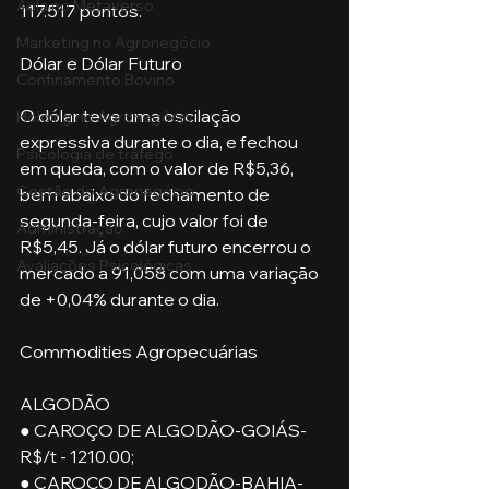
Aula no Metaverso
117.517 pontos.
Marketing no Agronegócio
Dólar e Dólar Futuro
Confinamento Bovino
O dólar teve uma oscilação 
Holding no Agronegócio
expressiva durante o dia, e fechou 
Psicologia de tráfego
em queda, com o valor de R$5,36, 
Gestão do Agronegócio
bem abaixo do fechamento de 
segunda-feira, cujo valor foi de 
Administração
R$5,45. Já o dólar futuro encerrou o 
Avaliações Psicológicas
mercado a 91,058 com uma variação 
de +0,04% durante o dia. 
Commodities Agropecuárias
ALGODÃO
● CAROÇO DE ALGODÃO-GOIÁS-
R$/t - 1210.00;
● CAROÇO DE ALGODÃO-BAHIA-