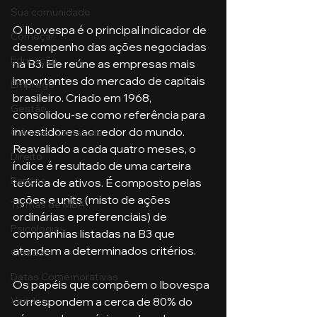
Sua comunidade
O Ibovespa é o principal indicador de 
Começar
desempenho das ações negociadas 
Educação
na B3. Ele reúne as empresas mais 
importantes do mercado de capitais 
Emprego
brasileiro. Criado em 1968, 
Gestão
consolidou-se como referência para 
investidores ao redor do mundo. 
Ciências Contábeis
Reavaliado a cada quatro meses, o 
Direito
índice é resultado de uma carteira 
Bancos
teórica de ativos. É composto pelas 
ações e units (misto de ações 
Turmas de MBA
ordinárias e preferenciais) de 
Psicologia
companhias listadas na B3 que 
atendem a determinados critérios. 
Cidades
Datas Comemorativas
Os papéis que compõem o Ibovespa 
correspondem a cerca de 80% do 
Vendas