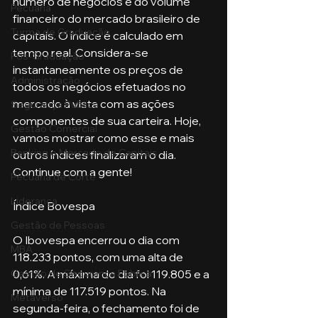
número de negócios e do volume 
Pecuária
financeiro do mercado brasileiro de 
Turma de Graduação
capitais. O índice é calculado em 
tempo real. Considera-se 
Pós-Graduação
instantaneamente os preços de 
Administração
todos os negócios efetuados no 
mercado à vista com as ações 
Segurança Publica
componentes de sua carteira. Hoje, 
Gestão Comercial
vamos mostrar como esse e mais 
Banking e Mercado de Capitais
outros índices finalizaram o dia. 
Continue com a gente!
Pecuária de Corte
Liderança
Índice Bovespa
Gestão de Pessoas
O Ibovespa encerrou o dia com 
MBA
118.233 pontos, com uma alta de 
0,61%. A máxima do dia foi 119.805 e a 
Gestão de Segurança Publica
mínima de 117.519 pontos. Na 
Metaverso
segunda-feira, o fechamento foi de 