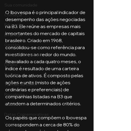
Sua comunidade
O Ibovespa é o principal indicador de 
Começar
desempenho das ações negociadas 
Educação
na B3. Ele reúne as empresas mais 
importantes do mercado de capitais 
Emprego
brasileiro. Criado em 1968, 
Gestão
consolidou-se como referência para 
investidores ao redor do mundo. 
Ciências Contábeis
Reavaliado a cada quatro meses, o 
Direito
índice é resultado de uma carteira 
Bancos
teórica de ativos. É composto pelas 
ações e units (misto de ações 
Turmas de MBA
ordinárias e preferenciais) de 
Psicologia
companhias listadas na B3 que 
atendem a determinados critérios. 
Cidades
Datas Comemorativas
Os papéis que compõem o Ibovespa 
correspondem a cerca de 80% do 
Vendas