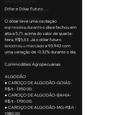
Aula no Metaverso
Dólar e Dólar Futuro
Marketing no Agronegócio
Confinamento Bovino
O dólar teve uma oscilação 
expressiva durante o dia e fechou em 
Holding no Agronegócio
alta a 5,71, acima do valor de quarta-
Psicologia de tráfego
feira, R$5,63. Já o dólar futuro 
Gestão do Agronegócio
encerrou o mercado a 93,942 com 
uma variação de -0,32% durante o dia. 
Administração
Avaliações Psicológicas
Commodities Agropecuárias 
ALGODÃO
● CAROÇO DE ALGODÃO-GOIÁS-
R$/t - 1350.00;
● CAROÇO DE ALGODÃO-BAHIA-
R$/t - 1700.00;
● CAROÇO DE ALGODÃO-MG-R$/t - 
1380.00;