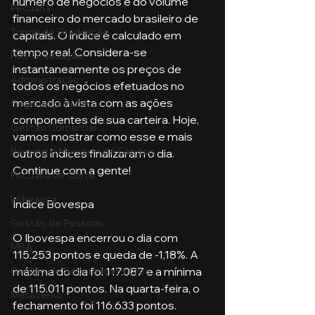
número de negócios e do volume 
Pecuária
financeiro do mercado brasileiro de 
Turma de Graduação
capitais. O índice é calculado em 
tempo real. Considera-se 
Pós-Graduação
instantaneamente os preços de 
Administração
todos os negócios efetuados no 
mercado à vista com as ações 
Segurança Publica
componentes de sua carteira. Hoje, 
Gestão Comercial
vamos mostrar como esse e mais 
Banking e Mercado de Capitais
outros índices finalizaram o dia. 
Continue com a gente!
Pecuária de Corte
Liderança
Índice Bovespa
Gestão de Pessoas
O Ibovespa encerrou o dia com 
MBA
115.253 pontos e queda de -1,18%. A 
máxima do dia foi 117.087 e a mínima 
Gestão de Segurança Publica
de 115.011 pontos. Na quarta-feira, o 
Metaverso
fechamento foi 116.633 pontos.