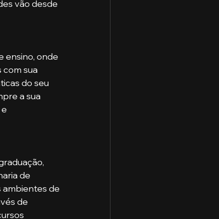
ades vão desde 
s com sua 
ticas do seu 
mpre a sua 
 e 
aria de 
s ambientes de 
vés de 
cursos 