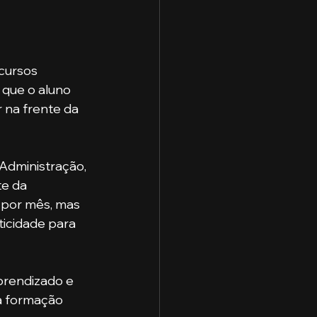
que o aluno 
r na frente da 
e da 
z por mês, mas 
ticidade para 
a formação 