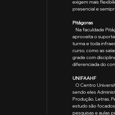
exigem mais flexibil
presencial e semip
Pitágoras
   Na faculdade Pitágoras, o aluno frequenta suas aulas em uma unidade de ensino, onde 
aproveita o suporte
turma e toda infraes
curso, como as salas
grade com disciplin
diferenciada do co
UNIFAAHF
   O Centro Universitário Arnaldo Horácio Ferreira conta com 9 cursos de graduação, 
sendo eles Administ
Produção, Letras, 
estudo são focados
pesquisas e aulas p