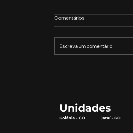
Comentários
Escreva um comentário
Qual a relevância da
gestão do agro no
mercado?
Unidades
Goiânia - GO
Jataí - GO