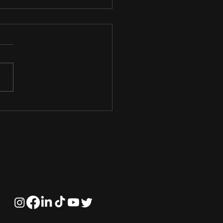
 funciona a área
nceira do
onegócio?