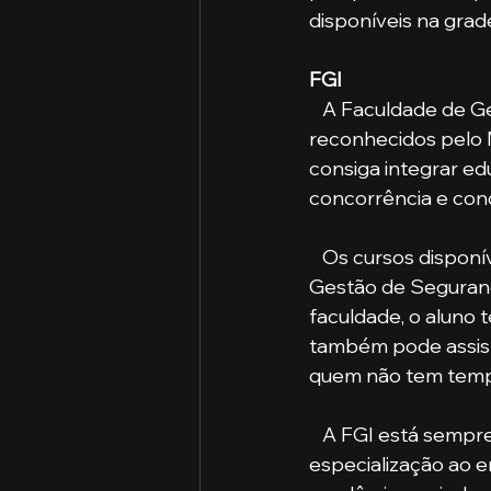
disponíveis na grad
FGI
   A Faculdade de Gestão e Informação está à frente do seu tempo. Com cursos 
reconhecidos pelo 
consiga integrar edu
concorrência e conq
   Os cursos disponíveis são: Gestão do Agronegócio, Ciências Contábeis, Administração, 
Gestão de Seguranç
faculdade, o aluno t
também pode assisti
quem não tem tempo
   A FGI está sempre ao lado dos alunos e preza pelo desenvolvimento, aprendizado e 
especialização ao e