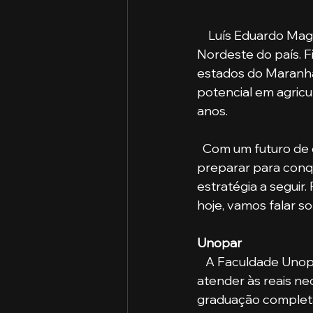
    Luís Eduardo Magalhães é um município brasileiro no estado da Bahia, região 
Nordeste do país. 
estados do Maranhão
potencial em agricu
anos.
  Com um futuro de crescimento e aberturas de oportunidades de emprego, se 
preparar para conq
estratégia a seguir
hoje, vamos falar 
Unopar
   A Faculdade Unopar oferece diferentes modalidades de ensino, elaboradas para 
atender às reais ne
graduação completa