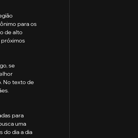
rônimo para os 
o de alto 
 próximos 
elhor 
. No texto de 
ães.
 busca uma 
do dia a dia 