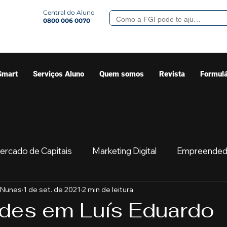
Central do Aluno
0800 006 0070
Smart
Serviços Aluno
Quem somos
Revista
Formulá
ercado de Capitais
Marketing Digital
Empreended
 Nunes
1 de set. de 2021
2 min de leitura
Mercado
Sua comunidade
Começar
Educaç
des em Luís Eduardo