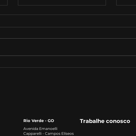
Por que investir em uma
Como
Pós em Contabilidade?
fina
agr
Trabalhe conosco
Rio Verde - GO
Avenida Emanoelli
Capparelli - Campos Elíseos