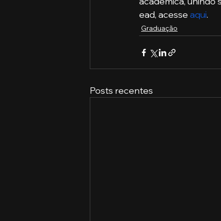
acadêmica, unindo s
ead, acesse 
aqui
.
Graduação
Posts recentes