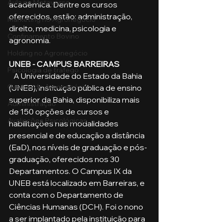
Aula no Metaverso
acadêmica. Dentre os cursos 
oferecidos, estão: administração, 
Marketing no Agronegócio
direito, medicina, psicologia e 
Confinamento Bovino
agronomia.
Holding no Agronegócio
UNEB - CAMPUS BARREIRAS
Psicologia de tráfego
   A Universidade do Estado da Bahia 
Gestão do Agronegócio
(UNEB), instituição pública de ensino 
superior da Bahia, disponibiliza mais 
Administração
de 150 opções de cursos e 
Avaliações Psicológicas
habilitações nas modalidades 
presencial e de educação a distância 
(EaD), nos níveis de graduação e pós-
graduação, oferecidos nos 30 
Departamentos. O Campus IX da 
UNEB está localizado em Barreiras, e 
conta com o Departamento de 
Ciências Humanas (DCH). Foi o nono 
a ser implantado pela instituição para 