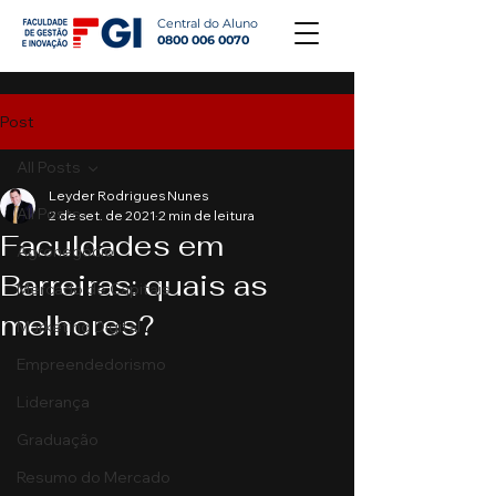
Central do Aluno
0800 006 0070
Post
All Posts
Leyder Rodrigues Nunes
All Posts
2 de set. de 2021
2 min de leitura
Faculdades em
Agronegócio
Barreiras: quais as
Mercado de Capitais
melhores?
Marketing Digital
Empreendedorismo
Liderança
Graduação
Resumo do Mercado