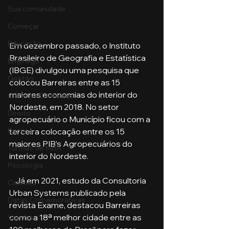
Sua comunidade
Começar
Educação
Em dezembro passado, o Instituto 
Brasileiro de Geografia e Estatística 
Emprego
(IBGE) divulgou uma pesquisa que 
Gestão
colocou Barreiras entre as 15 
maiores economias do interior do 
Ciências Contábeis
Nordeste, em 2018. No setor 
Direito
agropecuário o Município ficou com a 
Bancos
terceira colocação entre os 15 
maiores PIB’s Agropecuários do 
Turmas de MBA
interior do Nordeste. 
Psicologia
    Já em 2021, estudo da Consultoria 
Cidades
Urban Systems publicado pela 
Datas Comemorativas
revista Exame, destacou Barreiras 
como a 18ª melhor cidade entre as 
Vendas