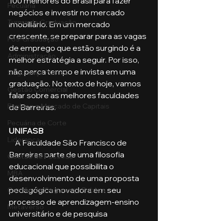
100 melhores do Brasil para fazer 
Pecuária
negócios e investir no mercado 
Turma de Graduação
imobiliário. Em um mercado 
crescente, se preparar para as vagas 
Pós-Graduação
de emprego que estão surgindo é a 
Administração
melhor estratégia a seguir. Por isso, 
não perca tempo e invista em uma 
Segurança Publica
graduação. No texto de hoje, vamos 
Gestão Comercial
falar sobre as melhores faculdades 
Banking e Mercado de Capitais
de Barreiras.
Pecuária de Corte
UNIFASB
Liderança
    A Faculdade São Francisco de 
Barreiras parte de uma filosofia 
Gestão de Pessoas
educacional que possibilita o 
MBA
desenvolvimento de uma proposta 
pedagógica inovadora em seu 
Gestão de Segurança Publica
processo de aprendizagem-ensino 
Metaverso
universitário e de pesquisa 