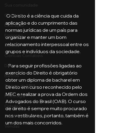
Sua comunidade
Começar
 O Direito é a ciência que cuida da 
aplicação e do cumprimento das 
Educação
normas jurídicas de um país para 
Emprego
organizar e manter um bom 
relacionamento interpessoal entre os 
Gestão
grupos e indivíduos da sociedade.
Ciências Contábeis
   Para seguir profissões ligadas ao 
Direito
exercício do Direito é obrigatório 
Bancos
obter um diploma de bacharel em 
Turmas de MBA
Direito em curso reconhecido pelo 
MEC e realizar a prova da Ordem dos 
Psicologia
Advogados do Brasil (OAB). O curso 
Cidades
de direito é sempre muito procurado 
nos vestibulares, portanto, também é 
Datas Comemorativas
um dos mais concorridos.
Vendas