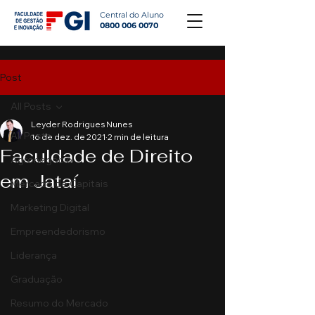
Central do Aluno
0800 006 0070
Post
All Posts
Leyder Rodrigues Nunes
All Posts
16 de dez. de 2021
2 min de leitura
Faculdade de Direito
Agronegócio
em Jataí
Mercado de Capitais
Marketing Digital
Empreendedorismo
Liderança
Graduação
Resumo do Mercado