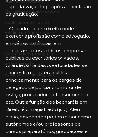
Aula no Metaverso
especialização logo após a conclusão 
Marketing no Agronegócio
da graduação. 
Confinamento Bovino
    O graduado em direito pode 
Holding no Agronegócio
exercer a profissão como advogado, 
em várias instâncias, em 
Psicologia de tráfego
departamentos jurídicos, empresas 
Gestão do Agronegócio
públicas ou escritórios privados. 
Administração
Grande parte das oportunidades se 
concentra na esfera pública, 
Avaliações Psicológicas
principalmente para os cargos de 
delegado de polícia, promotor de 
justiça, procurador, defensor público 
etc. Outra função dos bacharéis em 
Direito é o magistrado (juiz). Além 
disso, advogados podem atuar como 
autônomos e/ou professores de 
cursos preparatórios, graduações e 