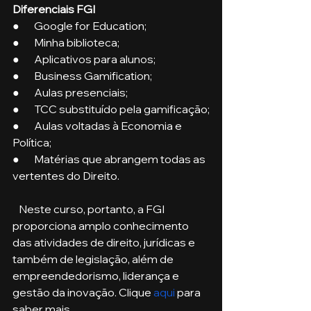
Diferenciais FGI
●       Google for Education;
●       Minha biblioteca;
●       Aplicativos para alunos;
●       Business Gamification;
●       Aulas presenciais;
●       TCC substituído pela gamificação;
●       Aulas voltadas à Economia e 
Política;
●       Matérias que abrangem todas as 
vertentes do Direito.
   Neste curso, portanto, a FGI 
proporciona amplo conhecimento 
das atividades de direito, jurídicas e 
também de legislação, além de 
empreendedorismo, liderança e 
gestão da inovação. Clique 
aqui
 para 
saber mais. 