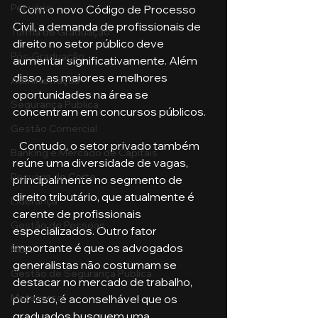
Pecuária
   Com o novo Código de Processo 
Civil, a demanda de profissionais de 
Turma de Graduação
direito no setor público deve 
Pós-Graduação
aumentar significativamente. Além 
disso, as maiores e melhores 
Administração
oportunidades na área se 
Segurança Publica
concentram em concursos públicos. 
Gestão Comercial
   Contudo, o setor privado também 
Banking e Mercado de Capitais
reúne uma diversidade de vagas, 
Pecuária de Corte
principalmente no segmento de 
direito tributário, que atualmente é 
Liderança
carente de profissionais 
Gestão de Pessoas
especializados. Outro fator 
importante é que os advogados 
MBA
generalistas não costumam se 
Gestão de Segurança Publica
destacar no mercado de trabalho, 
Metaverso
por isso, é aconselhável que os 
graduados busquem uma 