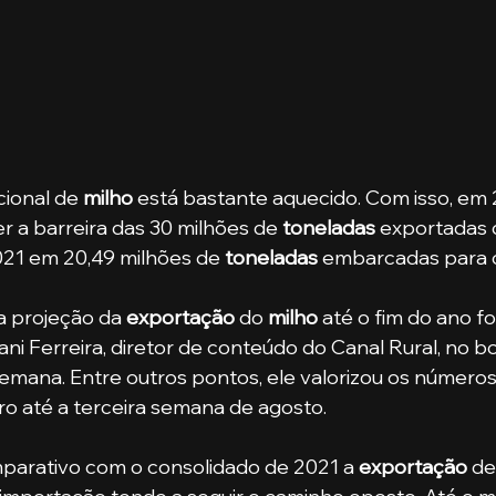
ional de 
milho
 está bastante aquecido. Com isso, em 2
r a barreira das 30 milhões de 
toneladas
 exportadas 
021 em 20,49 milhões de 
toneladas
 embarcadas para o
e a projeção da 
exportação
 do 
milho 
até o fim do ano f
ni Ferreira, diretor de conteúdo do Canal Rural, no bo
mana. Entre outros pontos, ele valorizou os números 
iro até a terceira semana de agosto.
comparativo com o consolidado de 2021 a 
exportação
 de