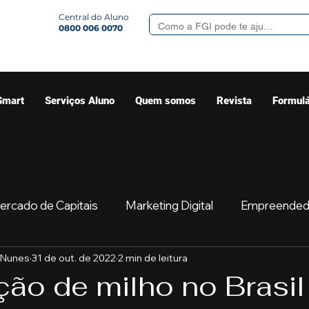
Central do Aluno
0800 006 0070
Smart
Serviços Aluno
Quem somos
Revista
Formulá
ercado de Capitais
Marketing Digital
Empreended
 Nunes
31 de out. de 2022
2 min de leitura
Mercado
Sua comunidade
Começar
Educaç
ção de milho no Brasi