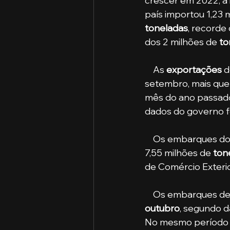
crescer em 2022, a
país importou 1,23 
toneladas
, recorde 
dos 2 milhões de 
to
    As 
exportações
 d
setembro, mais que
mês do ano passado,
dados do governo f
    Os embarques do cereal em setembro, no entanto, foram inferiores ao recorde de 
7,55 milhões de 
ton
de Comércio Exterio
    Os embarques de
outubro
, segundo d
No mesmo período d