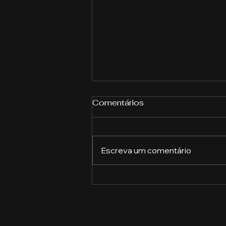
Comentários
Escreva um comentário
A Revolução do Gergelim:
Como Este Pequeno Grão
Está Transformando o
Mercado Alimentício