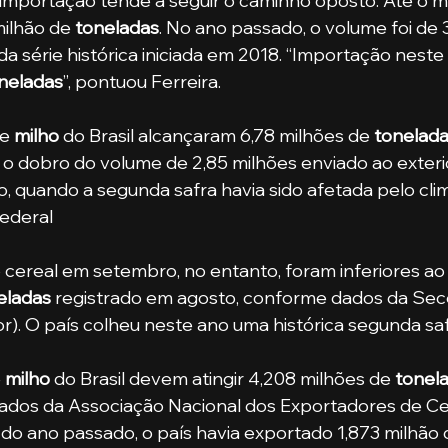
 importação tende a seguir o caminho oposto. Até o 
milhão de 
toneladas
. No ano passado, o volume foi de 
da série histórica iniciada em 2018. “Importação neste
neladas
”, pontuou Ferreira.
e 
milho
 do Brasil alcançaram 6,78 milhões de 
tonelad
 o dobro do volume de 2,85 milhões enviado ao exter
 quando a segunda safra havia sido afetada pelo cli
ederal 
eladas
 registrado em agosto, conforme dados da Sece
r). O país colheu neste ano uma histórica segunda saf
 
milho
 do Brasil devem atingir 4,208 milhões de 
tonel
ados da Associação Nacional dos Exportadores de Cer
o ano passado, o país havia exportado 1,873 milhão 