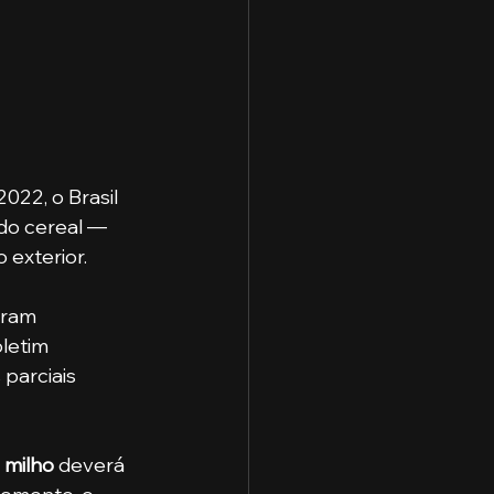
022, o Brasil 
do cereal — 
 exterior.
oram 
letim 
parciais 
 
milho
 deverá 