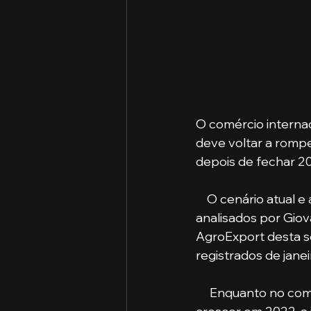
O comércio internac
deve voltar a rompe
depois de fechar 2
    O cenário atual 
analisados por Giova
AgroExport desta se
registrados de jane
     Enquanto no 