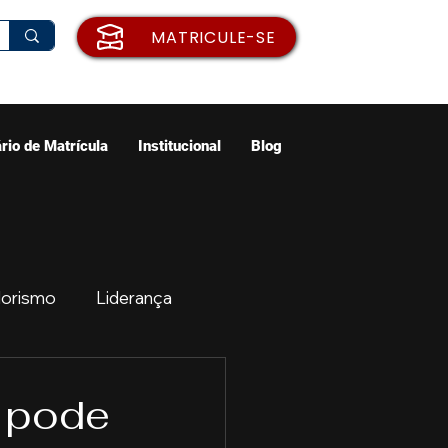
MATRICULE-SE
rio de Matrícula
Institucional
Blog
orismo
Liderança
ão
Emprego
l pode