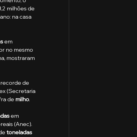
momento, o 
3,2 milhões de 
 ano: na casa 
as
 em 
ior no mesmo 
ma, mostraram 
x (Secretaria 
ra de 
milho
.
adas
 em 
eais (Anec). 
de
 toneladas