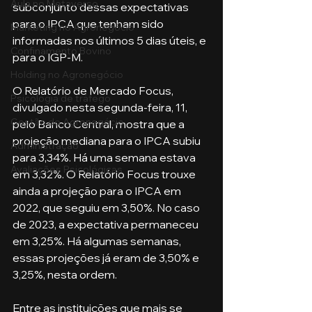
Aula no Metaverso
subconjunto dessas expectativas 
para o IPCA que tenham sido 
Marketing no Agronegócio
informadas nos últimos 5 dias úteis, e 
Confinamento Bovino
para o IGP-M.
Holding no Agronegócio
O Relatório de Mercado Focus, 
Psicologia de tráfego
divulgado nesta segunda-feira, 11, 
Gestão do Agronegócio
pelo Banco Central, mostra que a 
projeção mediana para o IPCA subiu 
Administração
para 3,34%. Há uma semana estava 
Avaliações Psicológicas
em 3,32%. O Relatório Focus trouxe 
ainda a projeção para o IPCA em 
2022, que seguiu em 3,50%. No caso 
de 2023, a expectativa permaneceu 
em 3,25%. Há algumas semanas, 
essas projeções já eram de 3,50% e 
3,25%, nesta ordem.
Entre as instituições que mais se 