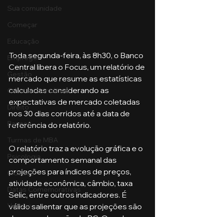
Sua comunidade
Começar
Educação
Toda segunda-feira, às 8h30, o Banco 
Emprego
Central libera o Focus, um relatório de 
Gestão
mercado que resume as estatísticas 
calculadas considerando as 
Ciências Contábeis
expectativas de mercado coletadas 
Direito
nos 30 dias corridos até a data de 
Bancos
referência do relatório.
Turmas de MBA
O relatório traz a evolução gráfica e o 
Psicologia
comportamento semanal das 
projeções para índices de preços, 
Cidades
atividade econômica, câmbio, taxa 
Datas Comemorativas
Selic, entre outros indicadores. É 
válido salientar que as projeções são 
Vendas