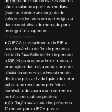
do mercado e não do BC. Os valores 
Pecuária
são calculados a partir da mediana 
Turma de Graduação
(valor que divide um conjunto de 
valores ordenados em partes iguais) 
Pós-Graduação
das expectativas de mercado para 
Administração
os seguintes aspectos: 
Segurança Publica
● O IPCA, o crescimento do PIB, a 
Gestão Comercial
taxa de câmbio de fim de período, a 
Banking e Mercado de Capitais
meta da Taxa Selic de fim de período, 
o IGP-M, os preços administrados, a 
Pecuária de Corte
produção industrial, a conta corrente, 
Liderança
a balança comercial, o investimento 
direto no país, a dívida líquida do setor 
Gestão de Pessoas
público, os resultados primário e 
MBA
nominal, todos para o ano corrente e 
os três anos subsequentes;
Gestão de Segurança Publica
● A inflação suavizada dos próximos 
Metaverso
12 meses para o IPCA, para o 