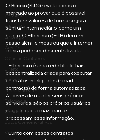
O Bitcoin (BTC) revolucionou o 
Sua comunidade
mercado ao provar que é possível 
Começar
transferir valores de forma segura 
Educação
sem um intermediário, como um 
banco. O Ethereum (ETH) deu um 
Emprego
passo além, e mostrou que a Internet 
Gestão
inteira pode ser descentralizada. 
Ciências Contábeis
   Ethereum é uma rede blockchain 
Direito
descentralizada criada para executar 
Bancos
contratos inteligentes (smart 
contracts) de forma automatizada. 
Turmas de MBA
Ao invés de manter seus próprios 
Psicologia
servidores, são os próprios usuários 
da rede que armazenam e 
Cidades
processam essa informação. 
Datas Comemorativas
   Junto com esses contratos 
Vendas