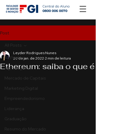
Central do Aluno
0800 006 0070
Post
All Posts
Leyder Rodrigues Nunes
All Posts
20 de jan. de 2022
2 min de leitura
Ethereum: saiba o que é
Agronegócio
Mercado de Capitais
Marketing Digital
Empreendedorismo
Liderança
Graduação
Resumo do Mercado