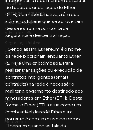
inteligentes a rede mantém os saldos 
Pecuária
de todos os endereços de Ether 
Turma de Graduação
(ETH), sua moeda nativa, além dos 
inúmeros tokens que se aproveitam 
Pós-Graduação
dessa estrutura por conta da 
Administração
segurança e descentralização. 
Segurança Publica
   Sendo assim, Ethereum é o nome 
Gestão Comercial
da rede blockchain, enquanto Ether 
Banking e Mercado de Capitais
(ETH) é uma criptomoeda. Para 
realizar transações ou execução de 
Pecuária de Corte
contratos inteligentes (smart 
Liderança
contracts) na rede é necessário 
realizar o pagamento destinado aos 
Gestão de Pessoas
mineradores em Ether (ETH). Desta 
MBA
forma, o Ether (ETH) atua como um 
combustível da rede Ethereum, 
Gestão de Segurança Publica
portanto é comum o uso do termo 
Metaverso
Ethereum quando se fala da 