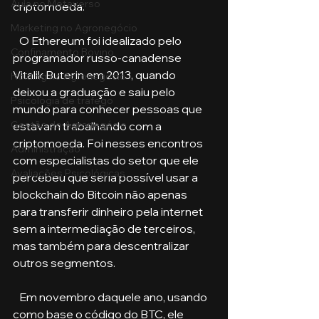
Aula no Metaverso
criptomoeda. 
Marketing no Agronegócio
   O Ethereum foi idealizado pelo 
Confinamento Bovino
programador russo-canadense 
Vitalik Buterin em 2013, quando 
Holding no Agronegócio
deixou a graduação e saiu pelo 
Psicologia de tráfego
mundo para conhecer pessoas que 
Gestão do Agronegócio
estavam trabalhando com a 
criptomoeda. Foi nesses encontros 
Administração
com especialistas do setor que ele 
Avaliações Psicológicas
percebeu que seria possível usar a 
blockchain do Bitcoin não apenas 
para transferir dinheiro pela internet 
sem a intermediação de terceiros, 
mas também para descentralizar 
outros segmentos.
   Em novembro daquele ano, usando 
como base o código do BTC, ele 