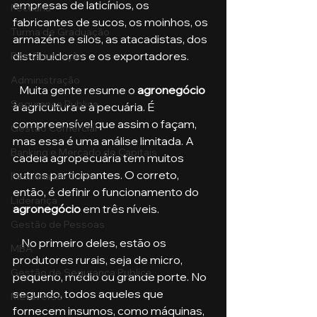
empresas de laticínios, os 
Pecuária
fabricantes de sucos, os moinhos, os 
Turma de Graduação
armazéns e silos, as atacadistas, dos 
distribuidores e os exportadores.
Pós-Graduação
Administração
   Muita gente resume o 
agronegócio
Segurança Publica
à agricultura e à pecuária. É 
compreensível que assim o façam, 
Gestão Comercial
mas essa é uma análise limitada. A 
Banking e Mercado de Capitais
cadeia agropecuária tem muitos 
outros participantes. O correto, 
Pecuária de Corte
então, é definir o funcionamento do 
Liderança
agronegócio
 em três níveis.
Gestão de Pessoas
    No primeiro deles, estão os 
MBA
produtores rurais, seja de micro, 
Gestão de Segurança Publica
pequeno, médio ou grande porte. No 
segundo, todos aqueles que 
Metaverso
fornecem insumos, como máquinas, 