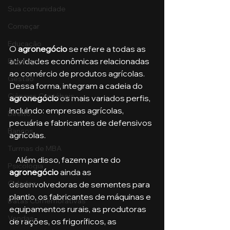
Sua comunidade
Começar
Educação
O 
agronegócio
 se refere a todas as 
atividades econômicas relacionadas 
Emprego
ao comércio de produtos agrícolas. 
Gestão
Dessa forma, integram a cadeia do 
Ciências Contábeis
agronegócio 
os mais variados perfis, 
incluindo: empresas agrícolas, 
Direito
pecuária e fabricantes de defensivos 
Bancos
agrícolas.   
Turmas de MBA
    Além disso, fazem parte do 
Psicologia
agronegócio
 ainda as 
Cidades
desenvolvedoras de sementes para 
plantio, os fabricantes de máquinas e 
Datas Comemorativas
equipamentos rurais, as produtoras 
Vendas
de rações, os frigoríficos, as 