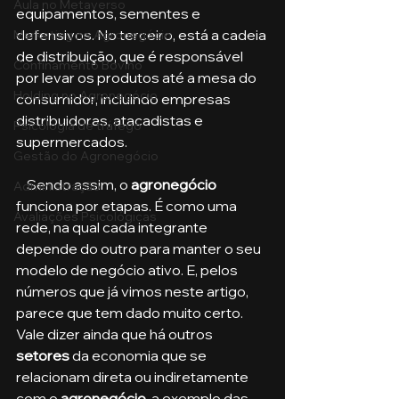
Aula no Metaverso
equipamentos, sementes e 
defensivos. No terceiro, está a cadeia 
Marketing no Agronegócio
de distribuição, que é responsável 
Confinamento Bovino
por levar os produtos até a mesa do 
Holding no Agronegócio
consumidor, incluindo empresas 
distribuidoras, atacadistas e 
Psicologia de tráfego
supermercados.
Gestão do Agronegócio
    Sendo assim, o
 agronegócio 
Administração
funciona por etapas. É como uma 
Avaliações Psicológicas
rede, na qual cada integrante 
depende do outro para manter o seu 
modelo de negócio ativo. E, pelos 
números que já vimos neste artigo, 
parece que tem dado muito certo. 
Vale dizer ainda que há outros 
setores
 da economia que se 
relacionam direta ou indiretamente 
com o
 agronegócio
, a exemplo das 