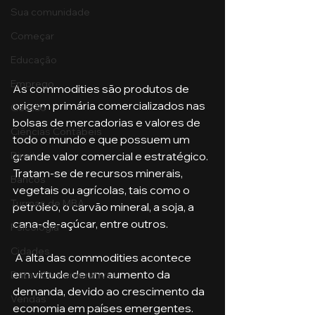
Sua comunidade
Começar
Educação
Emprego
As commodities são produtos de 
origem primária comercializados nas 
Gestão
bolsas de mercadorias e valores de 
Ciências Contábeis
todo o mundo e que possuem um 
grande valor comercial e estratégico. 
Direito
Tratam-se de recursos minerais, 
Bancos
vegetais ou agrícolas, tais como o 
Turmas de MBA
petróleo, o carvão mineral, a soja, a 
cana-de-açúcar, entre outros.
Psicologia
Cidades
 A alta das commodities acontece 
em virtude de um aumento da 
Datas Comemorativas
demanda, devido ao crescimento da 
Vendas
economia em países emergentes. 