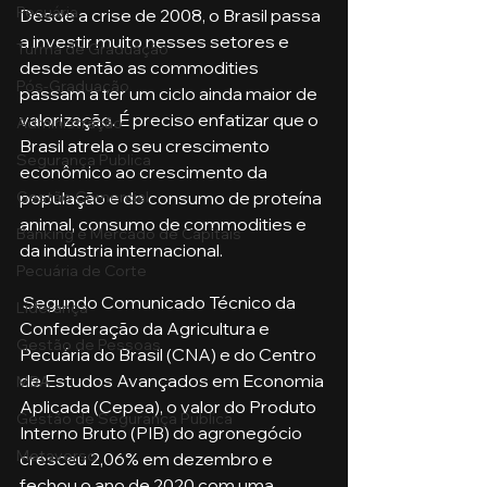
Pecuária
Desde a crise de 2008, o Brasil passa 
a investir muito nesses setores e 
Turma de Graduação
desde então as commodities 
Pós-Graduação
passam a ter um ciclo ainda maior de 
valorização. É preciso enfatizar que o 
Administração
Brasil atrela o seu crescimento 
Segurança Publica
econômico ao crescimento da 
população e do consumo de proteína 
Gestão Comercial
animal, consumo de commodities e 
Banking e Mercado de Capitais
da indústria internacional. 
Pecuária de Corte
 Segundo Comunicado Técnico da 
Liderança
Confederação da Agricultura e 
Gestão de Pessoas
Pecuária do Brasil (CNA) e do Centro 
de Estudos Avançados em Economia 
MBA
Aplicada (Cepea), o valor do Produto 
Gestão de Segurança Publica
Interno Bruto (PIB) do agronegócio 
Metaverso
cresceu 2,06% em dezembro e 
fechou o ano de 2020 com uma 