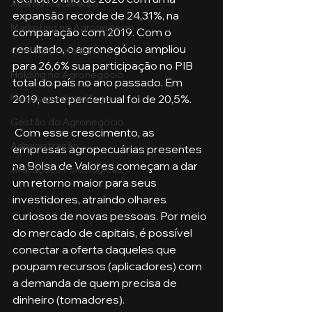
Aula no Metaverso
expansão recorde de 24,31%, na 
Marketing no Agronegócio
comparação com 2019. Com o 
resultado, o agronegócio ampliou 
Confinamento Bovino
para 26,6% sua participação no PIB 
Holding no Agronegócio
total do país no ano passado. Em 
2019, este percentual foi de 20,5%.
Psicologia de tráfego
Gestão do Agronegócio
 Com esse crescimento, as 
Administração
empresas agropecuárias presentes 
na Bolsa de Valores começam a dar 
Avaliações Psicológicas
um retorno maior para seus 
investidores, atraindo olhares 
curiosos de novas pessoas. Por meio 
do mercado de capitais, é possível 
conectar a oferta daqueles que 
poupam recursos (aplicadores) com 
a demanda de quem precisa de 
dinheiro (tomadores).