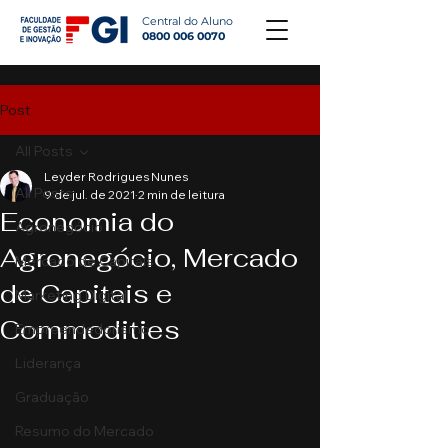
Central do Aluno
0800 006 0070
Post
All Posts
Leyder Rodrigues Nunes
All Posts
9 de jul. de 2021
2 min de leitura
Economia do
Agronegócio
Agronegócio, Mercado
Mercado de Capitais
de Capitais e
Marketing Digital
Commodities
Empreendedorismo
Liderança
Graduação
Resumo do Mercado