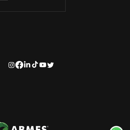
inhos para o
sso: Dicas para
çar na Carreira em
resas Privadas