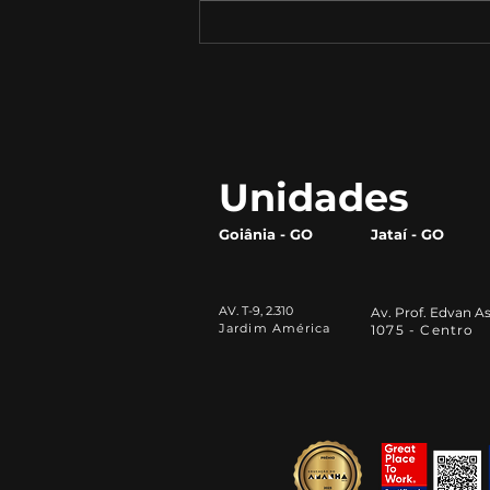
Descubra o Que Cada
Profissão Pode Oferecer
Unidades
Goiânia - GO
Jataí - GO
AV. T-9, 2.310
Av. Prof. Edvan As
Jardim América
1075 - Centro