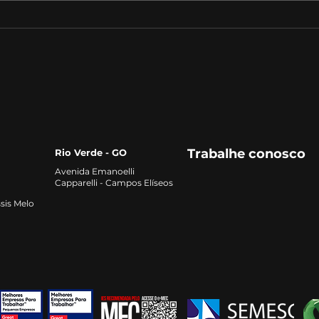
A Revolução do Gergelim:
Cam
Como Este Pequeno Grão
Suce
Está Transformando o
Avan
Mercado Alimentício
Emp
Trabalhe conosco
Rio Verde - GO
Avenida Emanoelli
Capparelli - Campos Elíseos
sis Melo