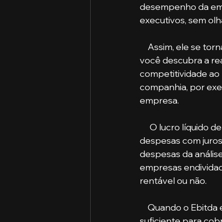
desempenho da empr
executivos, sem olh
    Assim, ele se torna o melhor indicador de produtividade e eficiência, permitindo que 
você descubra a rea
competitividade ao 
companhia, por ex
empresa.
     O lucro líquido depende de outros fatores e pode ser afetado diretamente por 
despesas com juros 
despesas da análise
empresas endividad
rentável ou não. 
    Quando o Ebitda é negativo, significa que a empresa não consegue gerar valor 
suficiente para cobr