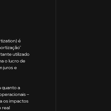
ization) é 
ortização” 
ante utilizado 
a o lucro de 
juros e 
peracionais – 
xa os impactos 
 real 