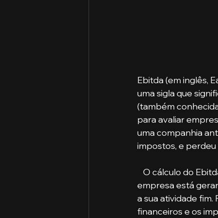
Ebitda (em inglês, E
uma sigla que signif
(também conhecida c
para avaliar empres
uma companhia ante
impostos, e perdeu
   O cálculo do Ebitda permite que o analista, investidor ou gestor conheça quanto a 
empresa está geran
a sua atividade fim.
financeiros e os imp