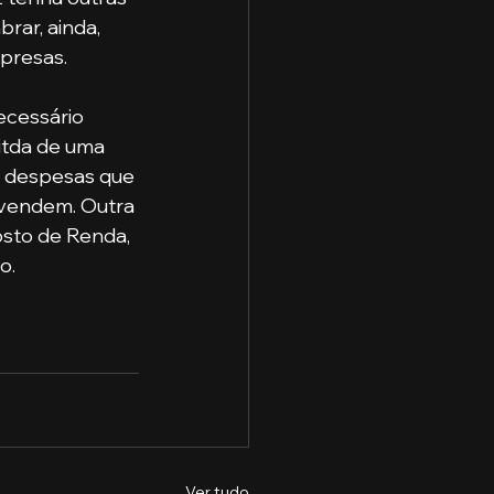
rar, ainda, 
presas. 
itda de uma 
s despesas que 
vendem. Outra 
osto de Renda, 
o.
Ver tudo