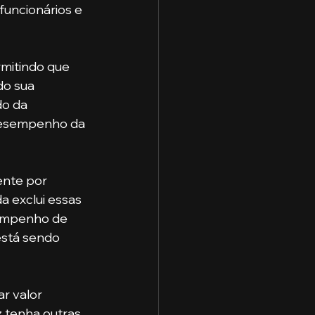
uncionários e 
do sua 
o da 
desempenho da 
a exclui essas 
sempenho de 
está sendo 
z tenha outras 