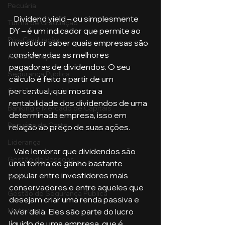
Pecuária
   Dividend yield ­– ou simplesmente 
Turma de Graduação
DY – é um indicador que permite ao 
Pós-Graduação
investidor saber quais empresas são 
consideradas as melhores 
Administração
pagadoras de dividendos. O seu 
Segurança Publica
cálculo é feito a partir de um 
percentual, que mostra a 
Gestão Comercial
rentabilidade dos dividendos de uma 
Banking e Mercado de Capitais
determinada empresa, isso em 
Pecuária de Corte
relação ao preço de suas ações.
Liderança
   Vale lembrar que dividendos são 
Gestão de Pessoas
uma forma de ganho bastante 
popular entre investidores mais 
MBA
conservadores e entre aqueles que 
Gestão de Segurança Publica
desejam criar uma renda passiva e 
Metaverso
viver dela. Eles são parte do lucro 
líquido de uma empresa, que é 