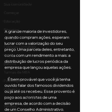
Sua comunidade
Começar
Educação
Emprego
A grande maioria de investidores, 
quando compram ações, esperam 
Gestão
lucrar com a valorização do seu 
Ciências Contábeis
preço. Uma parcela deles, entretanto, 
conta com um rendimento a mais: a 
Direito
distribuição de lucros periódica da 
Bancos
empresa que lançou aquelas ações. 
Turmas de MBA
    É bem provável que você já tenha 
Psicologia
ouvido falar dos famosos dividendos 
Cidades
ou já até os recebeu. Esse provento é 
pago aos acionistas de uma 
Datas Comemorativas
empresa, de acordo com a decisão 
Vendas
de um Conselho Administrativo.