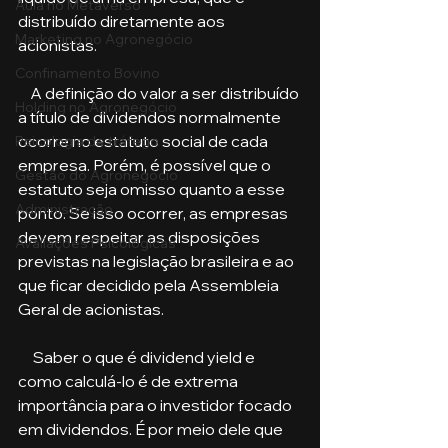
Aula no Metaverso
distribuído diretamente aos 
Marketing no Agronegócio
acionistas.
Confinamento Bovino
    A definição do valor a ser distribuído 
Holding no Agronegócio
a título de dividendos normalmente 
ocorre no estatuto social de cada 
Psicologia de tráfego
empresa. Porém, é possível que o 
Gestão do Agronegócio
estatuto seja omisso quanto a esse 
Administração
ponto. Se isso ocorrer, as empresas 
devem respeitar as disposições 
Avaliações Psicológicas
previstas na legislação brasileira e ao 
que ficar decidido pela Assembleia 
Geral de acionistas.
     Saber o que é dividend yield e 
como calculá-lo é de extrema 
importância para o investidor focado 
em dividendos. É por meio dele que 