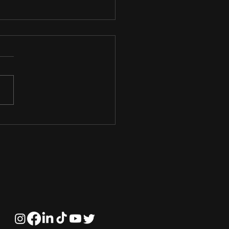
cubra as
rtunidades com o
Direito do
onegócio