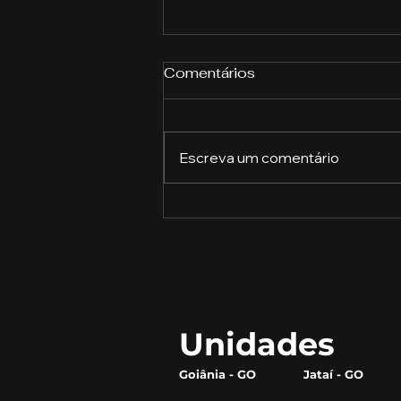
Comentários
Escreva um comentário
Auditoria Tributária:
Estratégias para
Identificar Oportunidades
de Redução de Custos e
Riscos Fiscais
Unidades
Goiânia - GO
Jataí - GO