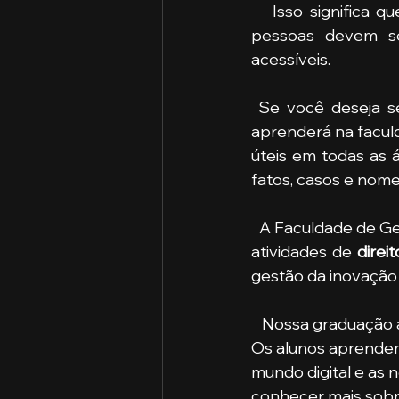
   Isso significa que ninguém, nem mesmo o presidente, está acima da lei. Todas as 
pessoas devem s
acessíveis.
 Se você deseja s
aprenderá na faculd
úteis em todas as 
fatos, casos e nome
  A Faculdade de Gestão e Inovação oferece um programa de amplo conhecimento das 
atividades de
 direi
gestão da inovação
   Nossa graduação além de moderna se aprofunda na doutrina e análise da legislação. 
Os alunos aprendem 
mundo digital e as 
conhecer mais sobre