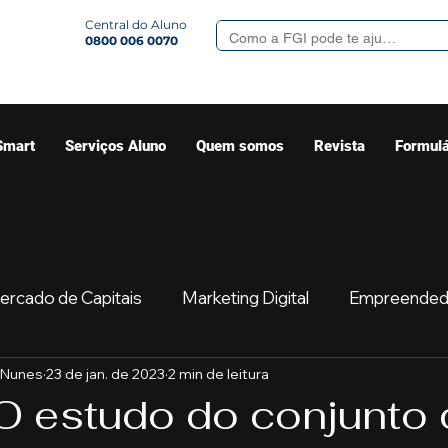
Central do Aluno
0800 006 0070
Smart
Serviços Aluno
Quem somos
Revista
Formulá
ercado de Capitais
Marketing Digital
Empreended
 Nunes
23 de jan. de 2023
2 min de leitura
Mercado
Sua comunidade
Começar
Educaç
 O estudo do conjunto 