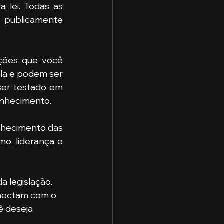
 publicamente 
lições que você 
la e podem ser 
ser testado em 
onhecimento.  
o, liderança e 
onectam com o 
ê deseja 