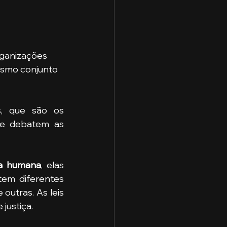
rganizações 
esmo conjunto 
, que são os 
e debatem as 
a humana
, elas 
tem diferentes 
outras. As leis 
justiça.