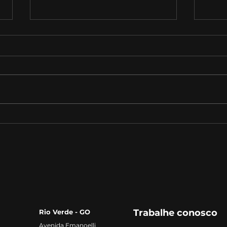
Quais as novas
Des
perspectivas do sistema
opo
judiciário?
MBA 
Agr
Trabalhe conosco
Rio Verde - GO
Avenida Emanoelli