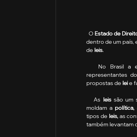
  O 
Estado de Direit
dentro de um país,
de
 leis.
   No Brasil 
representantes d
propostas de 
lei
 e 
   As 
leis
 são um s
moldam a
 política
tipos de
 leis,
 as con
também levantam que