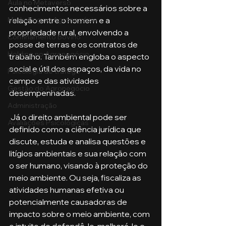
Aula no Metaverso
conhecimentos necessários sobre a 
Marketing no Agronegócio
relação entre o homem e a 
propriedade rural, envolvendo a 
Confinamento Bovino
posse de terras e os contratos de 
Holding no Agronegócio
trabalho. Também engloba o aspecto 
social e útil dos espaços, da vida no 
Psicologia de tráfego
campo e das atividades 
Gestão do Agronegócio
desempenhadas.
Administração
 Já o direito ambiental pode ser 
Avaliações Psicológicas
definido como a ciência jurídica que 
discute, estuda e analisa questões e 
litígios ambientais e sua relação com 
o ser humano, visando à proteção do 
meio ambiente. Ou seja, fiscaliza as 
atividades humanas efetiva ou 
potencialmente causadoras de 
impacto sobre o meio ambiente, com 