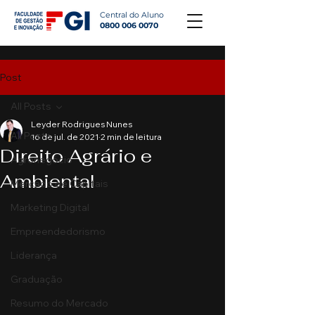
Central do Aluno
0800 006 0070
Post
All Posts
Leyder Rodrigues Nunes
All Posts
16 de jul. de 2021
2 min de leitura
Direito Agrário e
Agronegócio
Ambiental
Mercado de Capitais
Marketing Digital
Empreendedorismo
Liderança
Graduação
Resumo do Mercado