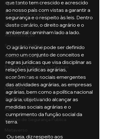
que tanto tem crescido e acrescido 
Pecuária
ao nosso país com vistas a garantir a 
Turma de Graduação
segurança e o respeito às leis. Dentro 
Pós-Graduação
deste cenário, o direito agrário e o 
ambiental caminham lado a lado. 
Administração
Segurança Publica
 O agrário reúne pode ser definido 
como um conjunto de conceitos e 
Gestão Comercial
regras jurídicas que visa disciplinar as 
Banking e Mercado de Capitais
relações jurídicas agrárias, 
econômicas e sociais emergentes 
Pecuária de Corte
das atividades agrárias, as empresas 
Liderança
agrárias, bem como a política nacional 
Gestão de Pessoas
agrária, objetivando alcançar as 
medidas sociais agrárias e o 
MBA
cumprimento da função social da 
Gestão de Segurança Publica
terra.
Metaverso
 Ou seja, diz respeito aos 