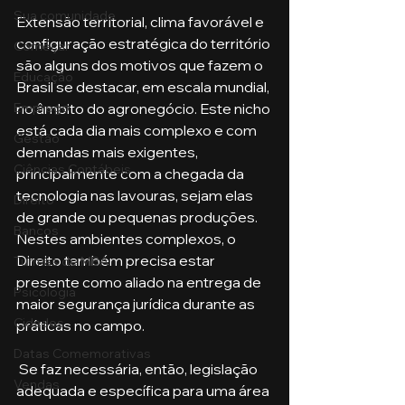
Sua comunidade
Extensão territorial, clima favorável e 
configuração estratégica do território 
Começar
são alguns dos motivos que fazem o 
Educação
Brasil se destacar, em escala mundial, 
Emprego
no âmbito do agronegócio. Este nicho 
está cada dia mais complexo e com 
Gestão
demandas mais exigentes, 
Ciências Contábeis
principalmente com a chegada da 
tecnologia nas lavouras, sejam elas 
Direito
de grande ou pequenas produções. 
Bancos
Nestes ambientes complexos, o 
Direito também precisa estar 
Turmas de MBA
presente como aliado na entrega de 
Psicologia
maior segurança jurídica durante as 
Cidades
práticas no campo. 
Datas Comemorativas
 Se faz necessária, então, legislação 
Vendas
adequada e específica para uma área 