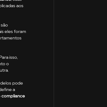
licadas aos 
 são 
s eles foram 
ortamentos 
ara isso, 
to o 
utra.
define a 
 
compliance 