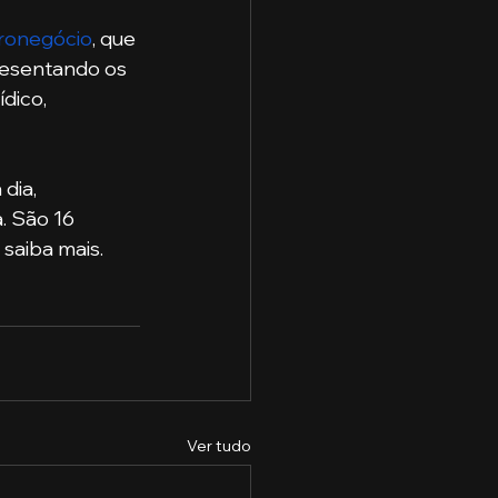
ronegócio
, que 
resentando os 
dico, 
. São 16 
e saiba mais.
Ver tudo