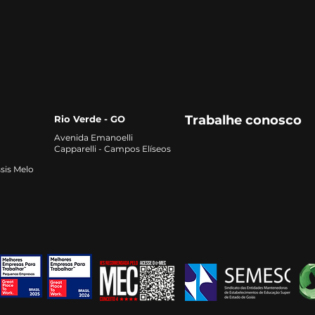
nas Holdings rurais
opo
MBA 
Agr
Trabalhe conosco
Rio Verde - GO
Avenida Emanoelli
Capparelli - Campos Elíseos
sis Melo