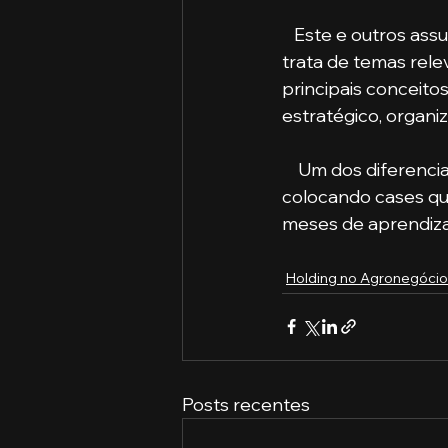
   Este e outros as
trata de temas rel
principais conceitos
estratégico, organi
    Um dos diferenciais deste curso é a contextualização na prática do dia a dia, 
colocando cases que
meses de aprendizad
Holding no Agronegócio
Posts recentes