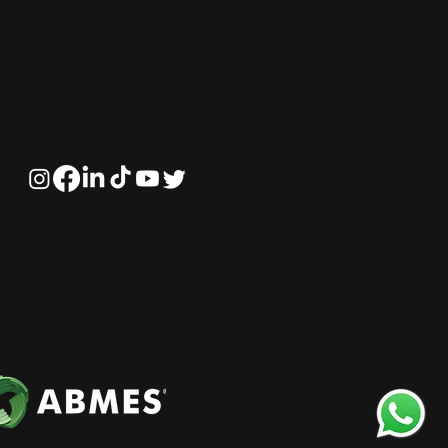
rtunidades com o
Direito do
onegócio