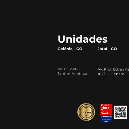
programas de compliance
efetivos em pequenas e
médias empresas?
Unidades
Goiânia - GO
Jataí - GO
AV. T-9, 2.310
Av. Prof. Edvan As
Jardim América
1075 - Centro