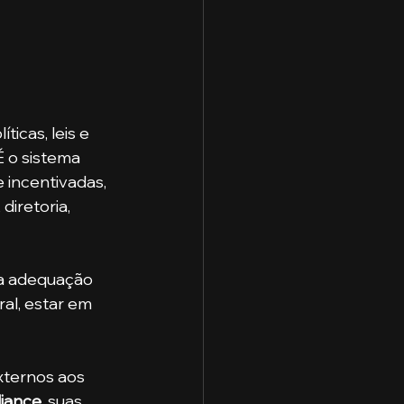
icas, leis e 
 o sistema 
 incentivadas, 
iretoria, 
a adequação 
al, estar em 
iance
, suas 