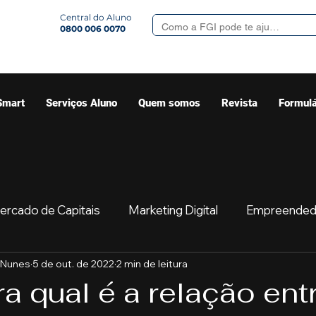
Central do Aluno
0800 006 0070
Smart
Serviços Aluno
Quem somos
Revista
Formulá
ercado de Capitais
Marketing Digital
Empreended
 Nunes
5 de out. de 2022
2 min de leitura
Mercado
Sua comunidade
Começar
Educaç
 qual é a relação ent