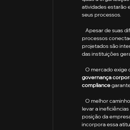
atividades estarão 
seus processos.
   Apesar de suas di
processos conectad
projetados são int
das instituições ge
   O mercado exige
governança corpora
compliance 
garante
   O melhor caminho é realizar ambas conjuntamente, pois isolar esses modelos pode 
levar a ineficiência
posição da empresa 
incorpora essa atit