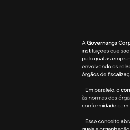
A 
Governança Corp
instituições que sã
pelo qual as empres
envolvendo os relac
órgãos de fiscaliza
   Em paralelo, o
 com
às normas dos órgão
conformidade com l
   Esse conceito abrange todas as políticas, regras, controles internos e externos aos 
quais a organização