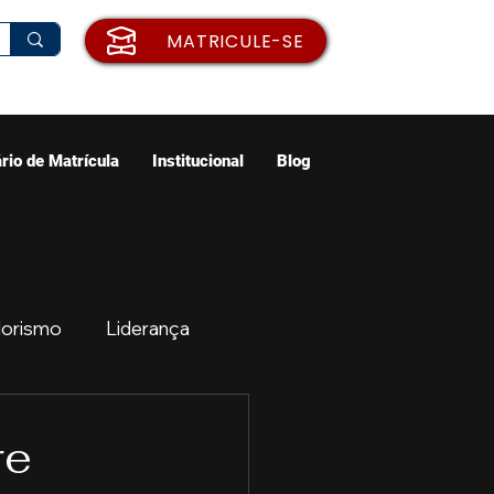
MATRICULE-SE
rio de Matrícula
Institucional
Blog
orismo
Liderança
ão
Emprego
re