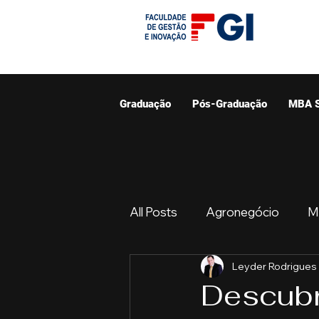
Graduação
Pós-Graduação
MBA 
All Posts
Agronegócio
M
Leyder Rodrigues
Graduação
Resumo do 
Descubra