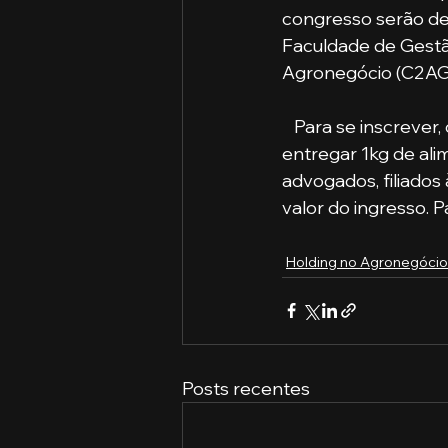
congresso serão des
Faculdade de Gestã
Agronegócio (C2AG
   Para se inscrever, o participante deve adquirir o ingresso no valor de R$79,90 e 
entregar 1kg de ali
advogados, filiado
valor do ingresso. 
Holding no Agronegócio
Posts recentes