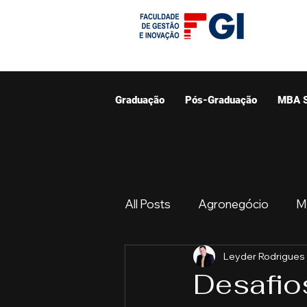
Graduação
Pós-Graduação
MBA 
All Posts
Agronegócio
M
Leyder Rodrigues
Graduação
Resumo do 
Desafio