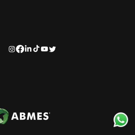
Direito do
onegócio