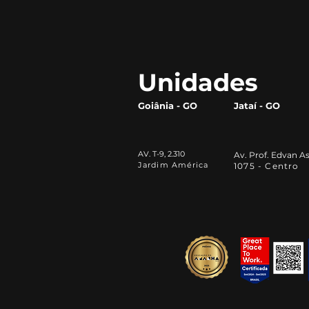
efetivos em pequenas e
médias empresas?
Unidades
Goiânia - GO
Jataí - GO
AV. T-9, 2.310
Av. Prof. Edvan As
Jardim América
1075 - Centro