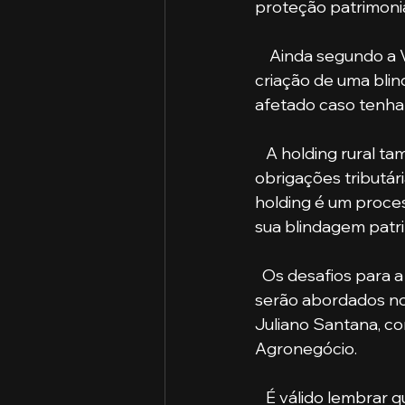
proteção patrimonia
    Ainda segundo a Vallim Advogados, a constituição de uma holding rural ajuda na 
criação de uma blin
afetado caso tenha
   A holding rural também é muito usada para que você esteja com todas as suas 
obrigações tributári
holding é um proces
sua blindagem patri
  Os desafios para a implementação de Holding no Agronegócio é um dos temas que 
serão abordados no
Juliano Santana, co
Agronegócio.
   É válido lembrar que o evento é beneficente, ou seja, 100% dos lucros adquiridos no 