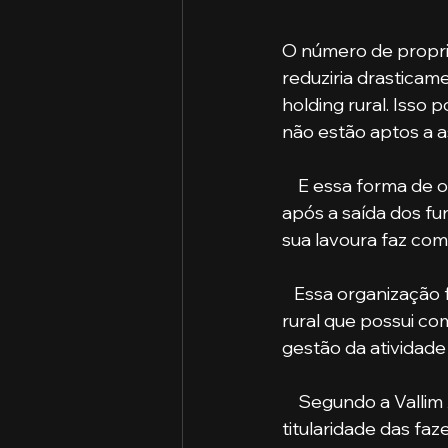
O número de propri
reduziria drasticam
holding rural. Isso 
não estão aptos a a
    E essa forma de organização patrimonial ajudaria na manutenção do negócio rural 
após a saída dos fu
sua lavoura faz co
   Essa organização financeira no campo é auxiliada pela constituição de uma holding 
rural que possui co
gestão da atividade
    Segundo a Vallim Advogados, a holding rural é o processo de transferência de 
titularidade das fa