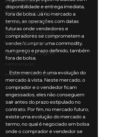
Aula no Metaverso
disponibilidade e entrega imediata, 
Marketing no Agronegócio
fora de bolsa. Já no mercado a 
termo, as operações com datas 
Confinamento Bovino
futuras onde vendedores e 
Holding no Agronegócio
compradores se comprometem a 
vender/comprar uma commodity, 
Psicologia de tráfego
num preço e prazo definido, também 
Gestão do Agronegócio
fora de bolsa. 
Administração
    Este mercado é uma evolução do 
Avaliações Psicológicas
mercado à vista. Neste mercado, o 
comprador e o vendedor ficam 
engessados, eles não conseguem 
sair antes do prazo estipulado no 
contrato. Por fim, no mercado futuro, 
existe uma evolução do mercado a 
termo, no qual é negociado em bolsa 
onde o comprador e vendedor se 