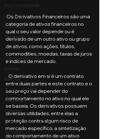
Sua comunidade
Começar
 Os Derivativos Financeiros são uma 
categoria de ativos financeiros no 
Educação
qual o seu valor depende ou é 
Emprego
derivado de um outro ativo ou grupo 
de ativos, como ações, títulos, 
Gestão
commodities, moedas, taxas de juros 
Ciências Contábeis
e índices de mercado.
Direito
   O derivativo em si é um contrato 
Bancos
entre duas partes e este contrato e o 
Turmas de MBA
seu preço vai depender do 
comportamento no ativo no qual ele 
Psicologia
se baseia. Os derivativos possuem 
Cidades
diversas utilidades, entre elas a 
proteção contra algum risco de 
Datas Comemorativas
mercado específico, a sintetização 
Vendas
do comportamento de um ativo 