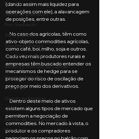
Pecuária
(dando assim mais liquidez para 
operações com ele), a alavancagem 
Turma de Graduação
de posições, entre outras.
Pós-Graduação
    No caso dos agrícolas, têm como 
Administração
ativo-objeto commodities agrícolas, 
Segurança Publica
como café, boi, milho, soja e outros. 
Cada vez mais produtores rurais e 
Gestão Comercial
empresas têm buscado entender os 
Banking e Mercado de Capitais
mecanismos de hedge para se 
Pecuária de Corte
proteger do risco de oscilação de 
preço por meio dos derivativos. 
Liderança
Gestão de Pessoas
    Dentro deste meio de ativos 
existem alguns tipos de mercado que 
MBA
permitem a negociação de 
Gestão de Segurança Publica
commodities. No mercado à vista, o 
Metaverso
produtor e os compradores 
negociam os preços no balcão com 