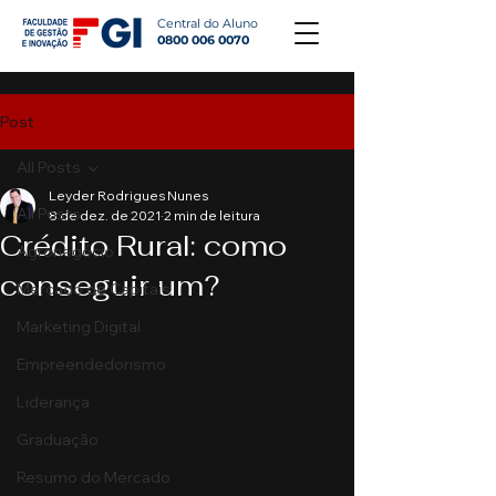
Central do Aluno
0800 006 0070
Post
All Posts
Leyder Rodrigues Nunes
All Posts
8 de dez. de 2021
2 min de leitura
Crédito Rural: como
Agronegócio
conseguir um?
Mercado de Capitais
Marketing Digital
Empreendedorismo
Liderança
Graduação
Resumo do Mercado