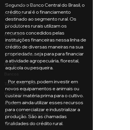
Segundo o Banco Central do Brasil, o 
Sua comunidade
crédito rural é o financiamento 
Começar
destinado ao segmento rural. Os 
Educação
produtores rurais utilizam os 
recursos concedidos pelas 
Emprego
instituições financeiras nessa linha de 
Gestão
crédito de diversas maneiras na sua 
propriedade, seja para para financiar 
Ciências Contábeis
a atividade agropecuária, florestal, 
Direito
aquícola ou pesqueira.  
Bancos
   Por exemplo, podem investir em 
Turmas de MBA
novos equipamentos e animais ou 
Psicologia
custear matéria prima para o cultivo. 
Podem ainda utilizar esses recursos 
Cidades
para comercializar e industrializar a 
Datas Comemorativas
produção. São as chamadas 
finalidades do crédito rural.
Vendas