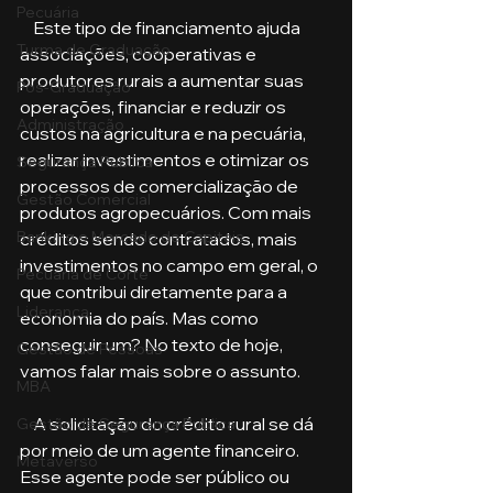
Pecuária
    Este tipo de financiamento ajuda 
Turma de Graduação
associações, cooperativas e 
produtores rurais a aumentar suas 
Pós-Graduação
operações, financiar e reduzir os 
Administração
custos na agricultura e na pecuária, 
realizar investimentos e otimizar os 
Segurança Publica
processos de comercialização de 
Gestão Comercial
produtos agropecuários. Com mais 
Banking e Mercado de Capitais
créditos sendo contratados, mais 
investimentos no campo em geral, o 
Pecuária de Corte
que contribui diretamente para a 
Liderança
economia do país. Mas como 
conseguir um? No texto de hoje, 
Gestão de Pessoas
vamos falar mais sobre o assunto. 
MBA
    A solicitação do crédito rural se dá 
Gestão de Segurança Publica
por meio de um agente financeiro. 
Metaverso
Esse agente pode ser público ou 