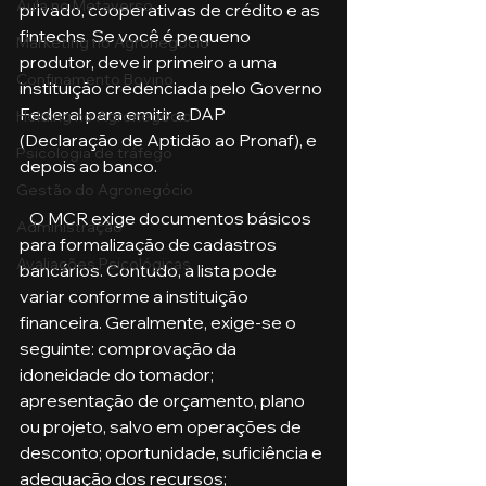
Aula no Metaverso
privado, cooperativas de crédito e as 
fintechs. Se você é pequeno 
Marketing no Agronegócio
produtor, deve ir primeiro a uma 
Confinamento Bovino
instituição credenciada pelo Governo 
Federal para emitir a DAP 
Holding no Agronegócio
(Declaração de Aptidão ao Pronaf), e 
Psicologia de tráfego
depois ao banco.
Gestão do Agronegócio
   O MCR exige documentos básicos 
Administração
para formalização de cadastros 
Avaliações Psicológicas
bancários. Contudo, a lista pode 
variar conforme a instituição 
financeira. Geralmente, exige-se o 
seguinte: comprovação da 
idoneidade do tomador; 
apresentação de orçamento, plano 
ou projeto, salvo em operações de 
desconto; oportunidade, suficiência e 
adequação dos recursos;