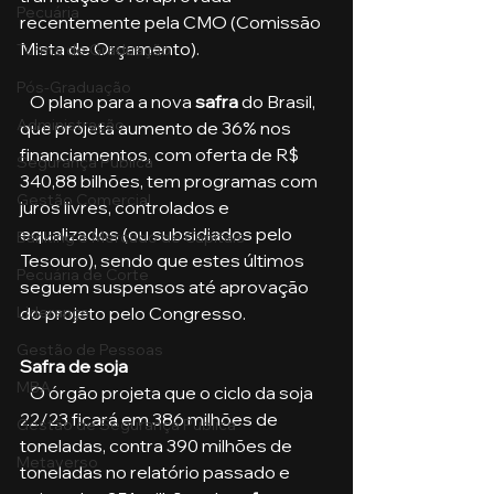
Pecuária
recentemente pela CMO (Comissão 
Mista de Orçamento).
Turma de Graduação
Pós-Graduação
   O plano para a nova 
safra
 do Brasil, 
Administração
que projeta aumento de 36% nos 
financiamentos, com oferta de R$ 
Segurança Publica
340,88 bilhões, tem programas com 
Gestão Comercial
juros livres, controlados e 
equalizados (ou subsidiados pelo 
Banking e Mercado de Capitais
Tesouro), sendo que estes últimos 
Pecuária de Corte
seguem suspensos até aprovação 
do projeto pelo Congresso.
Liderança
Gestão de Pessoas
Safra de soja
MBA
   O órgão projeta que o ciclo da soja 
22/23 ficará em 386 milhões de 
Gestão de Segurança Publica
toneladas, contra 390 milhões de 
Metaverso
toneladas no relatório passado e 