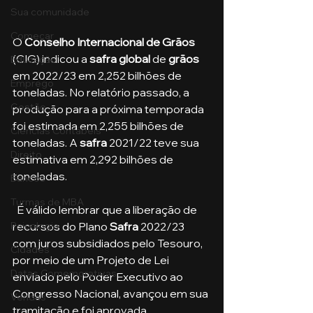
Sua comunidade
Começar
O 
Conselho Internacional de Grãos
(CIG) indicou a 
safra global
 de 
grãos
Educação
em 2022/23 em 2,252 bilhões de 
Emprego
toneladas. No relatório passado, a 
Gestão
produção para a próxima temporada 
foi estimada em 2,255 bilhões de 
Ciências Contábeis
toneladas. A 
safra
 2021/22 teve sua 
Direito
estimativa em 2,292 bilhões de 
toneladas.
Bancos
Turmas de MBA
  É válido lembrar que a liberação de 
recursos do Plano
 Safra
 2022/23 
Psicologia
com juros subsidiados pelo Tesouro, 
Cidades
por meio de um Projeto de Lei 
Datas Comemorativas
enviado pelo Poder Executivo ao 
Congresso Nacional, avançou em sua 
Vendas
tramitação e foi aprovada 