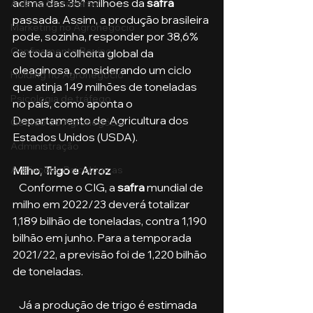
acima das 351 milhões da 
safra 
Aula no Metaverso
passada. Assim, a produção brasileira 
Marketing no Agronegócio
pode, sozinha, responder por 38,6% 
Confinamento Bovino
de toda a colheita global da 
oleaginosa, considerando um ciclo 
Holding no Agronegócio
que atinja 149 milhões de toneladas 
Psicologia de tráfego
no país, como aponta o 
Departamento de Agricultura dos 
Gestão do Agronegócio
Estados Unidos (USDA).
Administração
Milho, Trigo e Arroz
Avaliações Psicológicas
   Conforme o CIG, a
 safra
 mundial de 
milho em 2022/23 deverá totalizar 
1,189 bilhão de toneladas, contra 1,190 
bilhão em junho. Para a temporada 
2021/22, a previsão foi de 1,220 bilhão 
de toneladas. 
   Já a produção de trigo é estimada 