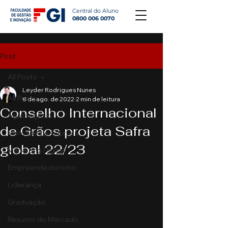
Central do Aluno
0800 006 0070
Post
All Posts
Leyder Rodrigues Nunes
All Posts
8 de ago. de 2022
2 min de leitura
Conselho Internacional
Agronegócio
de Grãos projeta Safra
Mercado de Capitais
global 22/23
Marketing Digital
Empreendedorismo
Liderança
Graduação
Resumo do Mercado