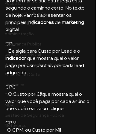
ao informar se sua estratégia está 
Pecuária
seguindo o caminho certo. No texto 
Turma de Graduação
de hoje, vamos apresentar os 
principais 
indicadores
 de 
marketing 
Pós-Graduação
digital
.
Administração
CPL
Segurança Publica
   É a sigla para Custo por Lead é o
Gestão Comercial
indicador
 que mostra qual o valor 
Banking e Mercado de Capitais
pago por campanhas por cada lead 
adquirido.
Pecuária de Corte
Liderança
CPC
   O Custo por Clique mostra qual o 
Gestão de Pessoas
valor que você paga por cada anúncio 
MBA
que você realiza um clique.
Gestão de Segurança Publica
CPM
Metaverso
  O CPM, ou Custo por Mil 