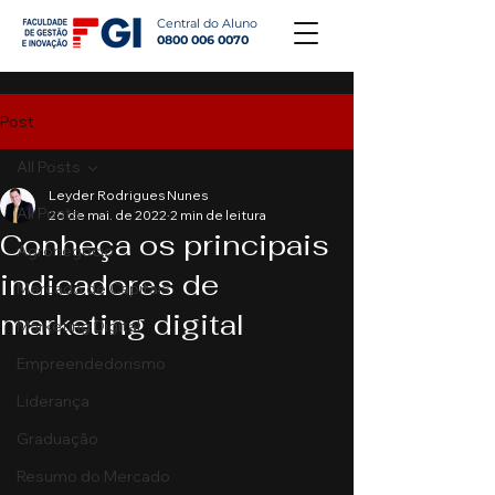
Central do Aluno
0800 006 0070
Post
All Posts
Leyder Rodrigues Nunes
All Posts
26 de mai. de 2022
2 min de leitura
Conheça os principais
Agronegócio
indicadores de
Mercado de Capitais
marketing digital
Marketing Digital
Empreendedorismo
Liderança
Graduação
Resumo do Mercado