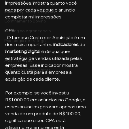
Aula no Metaverso
impressões, mostra quanto você 
paga por cada vez que o anúncio 
Marketing no Agronegócio
completar mil impressões.
Confinamento Bovino
CPA
Holding no Agronegócio
  O famoso Custo por Aquisição é um 
Psicologia de tráfego
dos mais importantes 
indicadores
 de 
Gestão do Agronegócio
marketing digital
 e de qualquer 
estratégia de vendas utilizada pelas 
Administração
empresas. Esse indicador mostra 
Avaliações Psicológicas
quanto custa para a empresa a 
aquisição de cada cliente.
Por exemplo: se você investiu 
R$1.000,00 em anúncios no Google, e 
esses anúncios geraram apenas uma 
venda de um produto de R$ 100,00, 
significa que o seu CPA está 
altíssimo, e a empresa está 