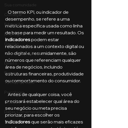
Sua comunidade
   O termo KPI, ou indicador de 
Começar
desempenho, se refere a uma 
Educação
métrica específica usada como linha 
de base para medir um resultado. Os
Emprego
indicadores
 podem estar 
Gestão
relacionados a um contexto digital ou 
não digital e, resumidamente, são 
Ciências Contábeis
números que referenciam qualquer 
Direito
área de negócios, incluindo 
Bancos
estruturas financeiras, produtividade 
ou comportamento do consumidor.
Turmas de MBA
Psicologia
   Antes de qualquer coisa, você 
precisará estabelecer qual área do 
Cidades
seu negócio ou meta precisa 
Datas Comemorativas
priorizar, para escolher os 
Vendas
indicadores 
que serão mais eficazes 