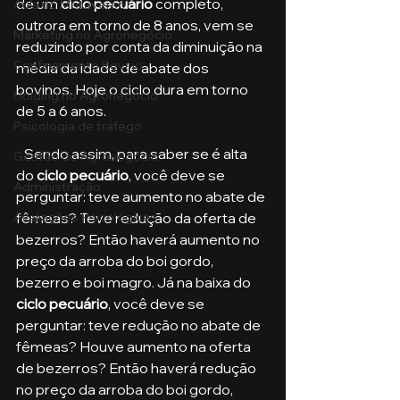
de um 
ciclo pecuário
 completo, 
Aula no Metaverso
outrora em torno de 8 anos, vem se 
Marketing no Agronegócio
reduzindo por conta da diminuição na 
Confinamento Bovino
média da idade de abate dos 
bovinos. Hoje o ciclo dura em torno 
Holding no Agronegócio
de 5 a 6 anos.
Psicologia de tráfego
   Sendo assim, para saber se é alta 
Gestão do Agronegócio
do
 ciclo pecuário
, você deve se 
Administração
perguntar: teve aumento no abate de 
Avaliações Psicológicas
fêmeas? Teve redução da oferta de 
bezerros? Então haverá aumento no 
preço da arroba do boi gordo, 
bezerro e boi magro. Já na baixa do 
ciclo pecuário
, você deve se 
perguntar: teve redução no abate de 
fêmeas? Houve aumento na oferta 
de bezerros? Então haverá redução 
no preço da arroba do boi gordo, 