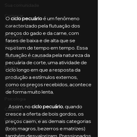
Sua comunidade
Começar
O 
ciclo pecuário
 é um fenômeno 
caracterizado pela flutuação dos 
Educação
preços do gado e da carne, com 
Emprego
fases de baixa e de alta que se 
Gestão
repetem de tempo em tempo. Essa 
flutuação é causada pela natureza da 
Ciências Contábeis
pecuária de corte, uma atividade de 
Direito
ciclo longo em que a resposta da 
produção a estímulos externos, 
Bancos
como os preços recebidos, acontece 
Turmas de MBA
de forma muito lenta.
Psicologia
   Assim, no
 ciclo pecuário
, quando 
Cidades
cresce a oferta de bois gordos, os 
Datas Comemorativas
preços caem, e as demais categorias 
(bois magros, bezerros e matrizes) 
Vendas
também desvalorizam. Pressionados 