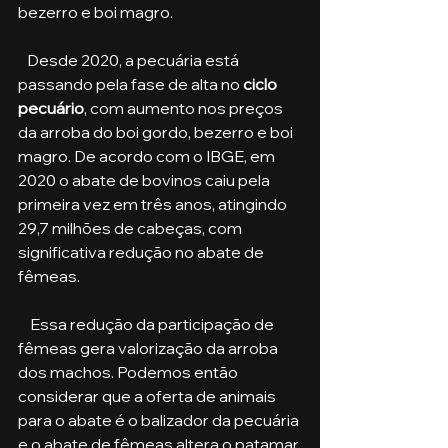
bezerro e boi magro. 
   Desde 2020, a pecuária está 
passando pela fase de alta no 
ciclo 
pecuário
, com aumento nos preços 
da arroba do boi gordo, bezerro e boi 
magro. De acordo com o IBGE, em 
2020 o abate de bovinos caiu pela 
primeira vez em três anos, atingindo 
29,7 milhões de cabeças, com 
significativa redução no abate de 
fêmeas.
    Essa redução da participação de 
fêmeas gera valorização da arroba 
dos machos. Podemos então 
considerar que a oferta de animais 
para o abate é o balizador da pecuária 
e o abate de fêmeas altera o patamar 