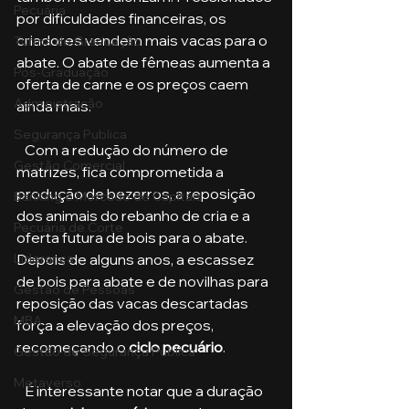
Pecuária
por dificuldades financeiras, os 
criadores vendem mais vacas para o 
Turma de Graduação
abate. O abate de fêmeas aumenta a 
Pós-Graduação
oferta de carne e os preços caem 
Administração
ainda mais.
Segurança Publica
   Com a redução do número de 
Gestão Comercial
matrizes, fica comprometida a 
produção de bezerros, a reposição 
Banking e Mercado de Capitais
dos animais do rebanho de cria e a 
Pecuária de Corte
oferta futura de bois para o abate. 
Liderança
Depois de alguns anos, a escassez 
de bois para abate e de novilhas para 
Gestão de Pessoas
reposição das vacas descartadas 
MBA
força a elevação dos preços, 
recomeçando o 
ciclo pecuário
.
Gestão de Segurança Publica
Metaverso
   É interessante notar que a duração 