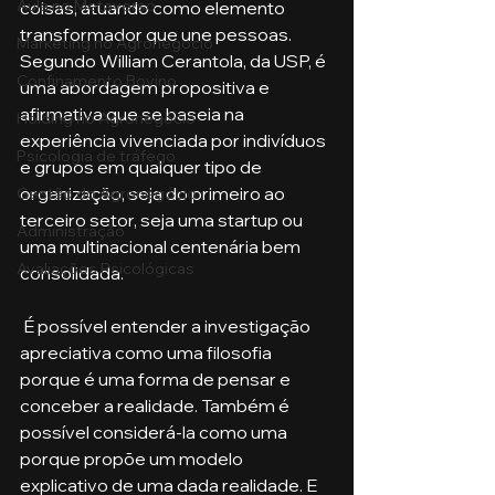
Aula no Metaverso
coisas, atuando como elemento 
transformador que une pessoas. 
Marketing no Agronegócio
Segundo William Cerantola, da USP, é 
Confinamento Bovino
uma abordagem propositiva e 
afirmativa que se baseia na 
Holding no Agronegócio
experiência vivenciada por indivíduos 
Psicologia de tráfego
e grupos em qualquer tipo de 
organização, seja do primeiro ao 
Gestão do Agronegócio
terceiro setor, seja uma startup ou 
Administração
uma multinacional centenária bem 
Avaliações Psicológicas
consolidada. 
 É possível entender a investigação 
apreciativa como uma filosofia 
porque é uma forma de pensar e 
conceber a realidade. Também é 
possível considerá-la como uma 
porque propõe um modelo 
explicativo de uma dada realidade. E 