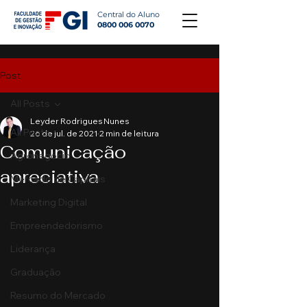
Central do Aluno
0800 006 0070
Post
All Posts
Leyder Rodrigues Nunes
All Posts
26 de jul. de 2021
2 min de leitura
Comunicação
Agronegócio
apreciativa
Mercado de Capitais
Marketing Digital
Empreendedorismo
Liderança
Graduação
Resumo do Mercado