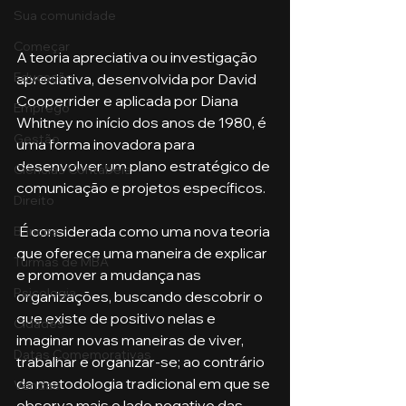
Sua comunidade
Começar
A teoria apreciativa ou investigação 
Educação
apreciativa, desenvolvida por David 
Cooperrider e aplicada por Diana 
Emprego
Whitney no início dos anos de 1980, é 
Gestão
uma forma inovadora para 
desenvolver um plano estratégico de 
Ciências Contábeis
comunicação e projetos específicos. 
Direito
 É considerada como uma nova teoria 
Bancos
que oferece uma maneira de explicar 
Turmas de MBA
e promover a mudança nas 
Psicologia
organizações, buscando descobrir o 
que existe de positivo nelas e 
Cidades
imaginar novas maneiras de viver, 
Datas Comemorativas
trabalhar e organizar-se; ao contrário 
da metodologia tradicional em que se 
Vendas
observa mais o lado negativo das 