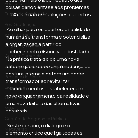
Pecuária
coisas dando ênfase aos problemas 
Turma de Graduação
e falhas e não em soluções e acertos.
Pós-Graduação
 Ao olhar para os acertos, a realidade 
Administração
humana se transforma e potencializa 
a organização a partir do 
Segurança Publica
conhecimento disponível e instalado. 
Gestão Comercial
Na prática trata-se de uma nova 
atitude que propõe uma mudança de 
Banking e Mercado de Capitais
postura interna e detém um poder 
Pecuária de Corte
transformador ao revitalizar 
Liderança
relacionamentos, estabelecer um 
novo enquadramento da realidade e 
Gestão de Pessoas
uma nova leitura das alternativas 
MBA
possíveis.
Gestão de Segurança Publica
 Neste cenário, o diálogo é o 
Metaverso
elemento crítico que liga todas as 