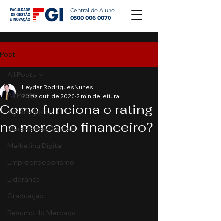
Central do Aluno
0800 006 0070
Post
All Posts
Leyder Rodrigues Nunes
All Posts
20 de out. de 2020
2 min de leitura
Como funciona o rating
Agronegócio
no mercado financeiro?
Mercado de Capitais
Marketing Digital
Empreendedorismo
Liderança
Graduação
Resumo do Mercado