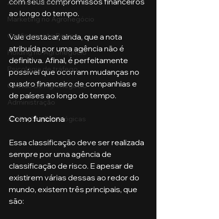
com seus compromissos financeiros 
Aula no Metaverso
ao longo do tempo.
Marketing no Agronegócio
Confinamento Bovino
Vale destacar, ainda, que a nota 
atribuída por uma agência não é 
Holding no Agronegócio
definitiva. Afinal, é perfeitamente 
Psicologia de tráfego
possível que ocorram mudanças no 
quadro financeiro de companhias e 
Gestão do Agronegócio
de países ao longo do tempo.
Administração
Como funciona
Avaliações Psicológicas
Essa classificação deve ser realizada 
sempre por uma agência de 
classificação de risco. E apesar de 
existirem várias dessas ao redor do 
mundo, existem três principais, que 
são: