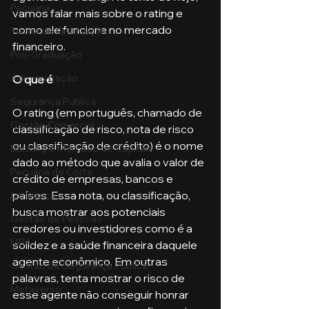
Pecuária
vamos falar mais sobre o rating e 
como ele funciona no mercado 
Turma de Graduação
financeiro. 
Pós-Graduação
Administração
O que é
Segurança Publica
O rating (em português, chamado de 
Gestão Comercial
classificação de risco, nota de risco 
ou classificação de crédito) é o nome 
Banking e Mercado de Capitais
dado ao método que avalia o valor de 
Pecuária de Corte
crédito de empresas, bancos e 
países. Essa nota, ou classificação, 
Liderança
busca mostrar aos potenciais 
Gestão de Pessoas
credores ou investidores como é a 
MBA
solidez e a saúde financeira daquele 
agente econômico. Em outras 
Gestão de Segurança Publica
palavras, tenta mostrar o risco de 
Metaverso
esse agente não conseguir honrar 