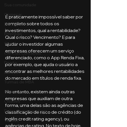
Sua comunidade
Começar
É praticamente impossível saber por 
completo sobre todos os 
Educação
investimentos, qual a rentabilidade? 
Emprego
Qual o risco? Vencimento? E para 
Gestão
ajudar o investidor algumas 
empresas oferecem um serviço 
Ciências Contábeis
diferenciado, como o App Renda Fixa, 
Direito
por exemplo, que ajuda o usuário a 
encontrar as melhores rentabilidades 
Bancos
do mercado em títulos de renda fixa.
Turmas de MBA
No entanto, existem ainda outras 
Psicologia
empresas que auxiliam de outra 
Cidades
forma, uma delas são as agências de 
Datas Comemorativas
classificação de risco de crédito (do 
inglês credit rating agency), ou 
Vendas
agências de rating. No texto de hoje, 