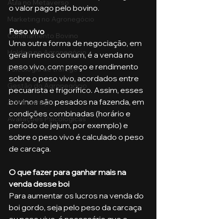
Aula no Metaverso
o valor pago pelo bovino.
Marketing no Agronegócio
Peso vivo
Confinamento Bovino
Uma outra forma de negociação, em 
Holding no Agronegócio
geral menos comum, é a venda no 
peso vivo, com preço e rendimento 
Psicologia de tráfego
sobre o peso vivo, acordados entre 
Gestão do Agronegócio
pecuarista e frigorífico. Assim, esses 
bovinos são pesados na fazenda, em 
Administração
condições combinadas (horário e 
Avaliações Psicológicas
período de jejum, por exemplo) e 
sobre o peso vivo é calculado o peso 
de carcaça.
O que fazer para ganhar mais na 
venda desse boi
Para aumentar os lucros na venda do 
boi gordo, seja pelo peso da carcaça 
ou peso vivo, é necessário que o 