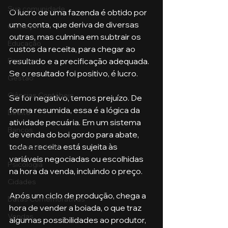
Sua comunidade
O lucro de uma fazenda é obtido por 
uma conta, que deriva de diversas 
Começar
outras, mas culmina em subtrair os 
Educação
custos da receita, para chegar ao 
resultado e a precificação adequada. 
Emprego
Se o resultado foi positivo, é lucro. 
Gestão
Ciências Contábeis
Se for negativo, temos prejuízo. De 
forma resumida, essa é a lógica da 
Direito
atividade pecuária. Em um sistema 
Bancos
de venda do boi gordo para abate, 
toda a receita está sujeita às 
Turmas de MBA
variáveis negociadas ou escolhidas 
Psicologia
na hora da venda, incluindo o preço.
Cidades
Após um ciclo de produção, chega a 
Datas Comemorativas
hora de vender a boiada, o que traz 
Vendas
algumas possibilidades ao produtor, 