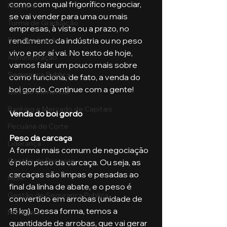
como com qual frigorífico negociar, 
Pecuária
se vai vender para uma ou mais 
Turma de Graduação
empresas, à vista ou a prazo, no 
rendimento da indústria ou no peso 
Pós-Graduação
vivo e por aí vai. No texto de hoje, 
Administração
vamos falar um pouco mais sobre 
Segurança Publica
como funciona, de fato, a venda do 
boi gordo. Continue com a gente!
Gestão Comercial
Banking e Mercado de Capitais
Venda do boi gordo
Pecuária de Corte
Peso da carcaça
Liderança
A forma mais comum de negociação 
Gestão de Pessoas
é pelo peso da carcaça. Ou seja, as 
carcaças são limpas e pesadas ao 
MBA
final da linha de abate, e o peso é 
Gestão de Segurança Publica
convertido em arrobas (unidade de 
15 kg). Dessa forma, temos a 
Metaverso
quantidade de arrobas, que vai gerar 