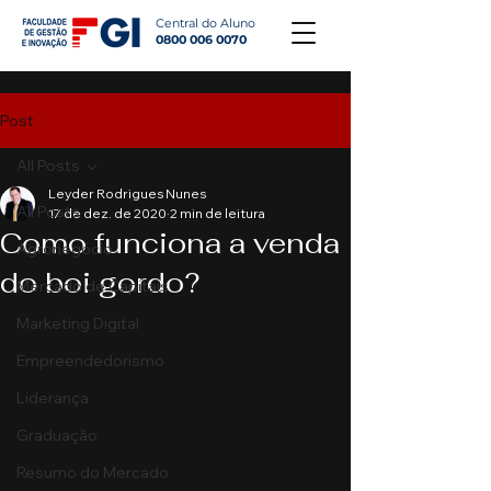
Central do Aluno
0800 006 0070
Post
All Posts
Leyder Rodrigues Nunes
All Posts
17 de dez. de 2020
2 min de leitura
Como funciona a venda
Agronegócio
do boi gordo?
Mercado de Capitais
Marketing Digital
Empreendedorismo
Liderança
Graduação
Resumo do Mercado